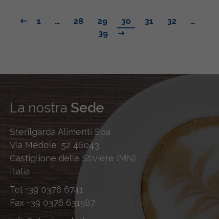
1
…
28
29
30
31
32
…
39
La nostra
Sede
Sterilgarda Alimenti Spa
Via Medole, 52 46043
Castiglione delle Stiviere (MN)
Italia
Tel
+39 0376 6741
Fax
+39 0376 631587