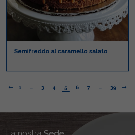
Semifreddo al caramello salato
1
…
3
4
5
6
7
…
39
La nostra
Sede