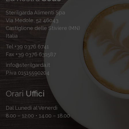
Sterilgarda Alimenti Spa
Via Medole, 52 46043
Castiglione delle Stiviere (MN)
Italia
Tel
+39 0376 6741
Fax
+39 0376 631587
info@sterilgarda.it
P.iva 01515590204
Orari
Uffici
Dal Lunedì al Venerdì
8.00 – 12.00 • 14.00 – 18.00