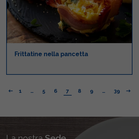
Frittatine nella pancetta
1
…
5
6
7
8
9
…
39
La nostra
Sede