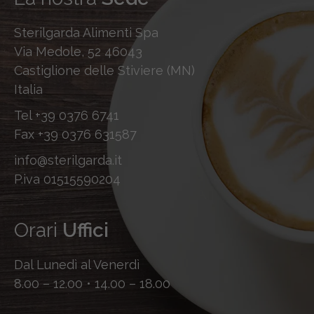
Sterilgarda Alimenti Spa
Via Medole, 52 46043
Castiglione delle Stiviere (MN)
Italia
Tel
+39 0376 6741
Fax
+39 0376 631587
info@sterilgarda.it
P.iva 01515590204
Orari
Uffici
Dal Lunedì al Venerdì
8.00 – 12.00 • 14.00 – 18.00