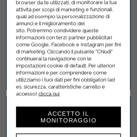
browser da te utilizzati, di monitorare la tua
attività per scopi di marketing e funzionali,
quali ad esempio la personalizzazione di
annunci e il miglioramento del
sito. Potremmo condividere queste
informazioni con terzi: partner pubblicitari
come Google, Facebook e Instagram per fini
di marketing. Cliccando il pulsante "Chiudi"
continuerai la navigazione con le
impostazioni cookie di default. Per ulteriori
Gnocchi di zucca con crema di
informazioni e per comprendere come
ricotta e salvia
utilizziamo i tuoi dati per fini obbligatori (ad
es. sicurezza, caratteristiche carrello e
accesso)
clicca qui
ACCETTO IL
MONITORAGGIO