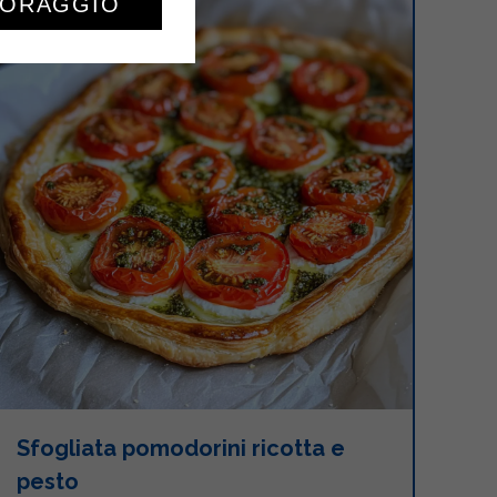
TORAGGIO
Sfogliata pomodorini ricotta e
pesto