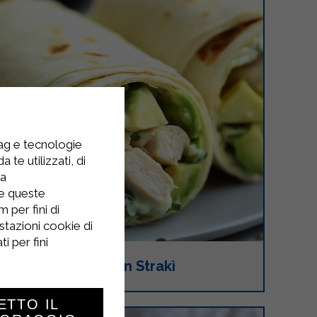
tag e tecnologie
 te utilizzati, di
la
re queste
 per fini di
stazioni cookie di
i per fini
Wrap di pollo con Strakì
ETTO IL