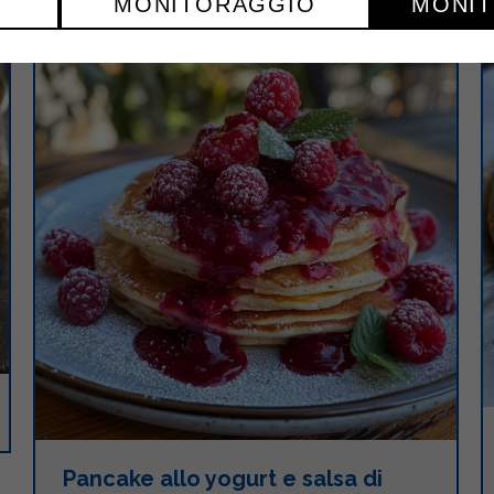
MONITORAGGIO
MONI
Pancake allo yogurt e salsa di