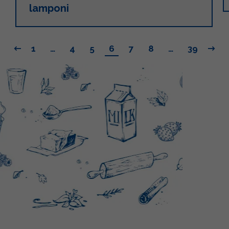
lamponi
1
…
4
5
6
7
8
…
39