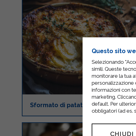
Questo sito web
Selezionando "Accet
simili. Queste tecno
monitorare la tua at
personalizzazione 
informazioni con te
marketing. Cliccand
default. Per ulterio
Sformato di patate con Strakì
obbligatori (ad es.
CHIUDI