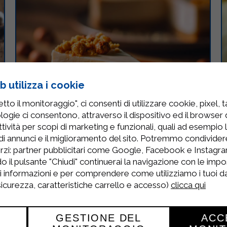
 utilizza i cookie
to il monitoraggio", ci consenti di utilizzare cookie, pixel, 
logie ci consentono, attraverso il dispositivo ed il browser da
tività per scopi di marketing e funzionali, quali ad esempio 
di annunci e il miglioramento del sito. Potremmo condivide
rzi: partner pubblicitari come Google, Facebook e Instagram
o il pulsante "Chiudi" continuerai la navigazione con le impo
ri informazioni e per comprendere come utilizziamo i tuoi dat
 sicurezza, caratteristiche carrello e accesso)
clicca qui
Cheesecake senza cottura alle
nocciole
GESTIONE DEL
ACC