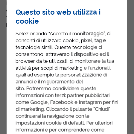
Per qualunque esigenza relativa ai servizi e prodotti
offerti da Sterilgarda, contattate il Servizio Clienti, a
Questo sito web utilizza i
vostra disposizione con competenza e
cookie
professionalità.
Selezionando "Accetto il monitoraggio", ci
consenti di utilizzare cookie, pixel, tag e
Nome (richiesto)
tecnologie simili. Queste tecnologie ci
consentono, attraverso il dispositivo ed il
browser da te utilizzati, di monitorare la tua
Cognome (richiesto)
attività per scopi di marketing e funzionali,
quali ad esempio la personalizzazione di
annunci e il miglioramento del
sito. Potremmo condividere queste
Email (richiesto)
informazioni con terzi: partner pubblicitari
come Google, Facebook e Instagram per fini
di marketing. Cliccando il pulsante "Chiudi"
Via (richiesto)
continuerai la navigazione con le
impostazioni cookie di default. Per ulteriori
informazioni e per comprendere come