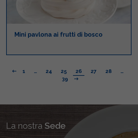
Mini pavlona ai frutti di bosco
1
…
24
25
26
27
28
…
39
La nostra
Sede