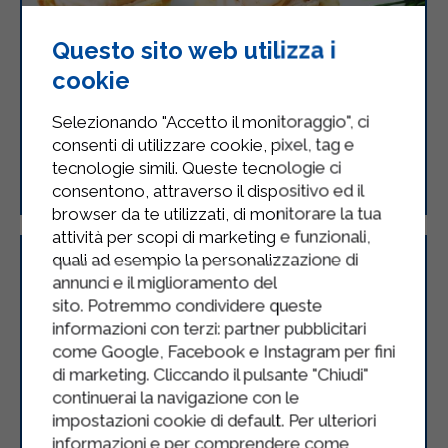
Questo sito web utilizza i
cookie
Selezionando "Accetto il monitoraggio", ci
consenti di utilizzare cookie, pixel, tag e
Tartellette salmone e mazzancolle
tecnologie simili. Queste tecnologie ci
al profumo di menta
consentono, attraverso il dispositivo ed il
browser da te utilizzati, di monitorare la tua
attività per scopi di marketing e funzionali,
quali ad esempio la personalizzazione di
annunci e il miglioramento del
sito. Potremmo condividere queste
informazioni con terzi: partner pubblicitari
come Google, Facebook e Instagram per fini
di marketing. Cliccando il pulsante "Chiudi"
continuerai la navigazione con le
impostazioni cookie di default. Per ulteriori
informazioni e per comprendere come