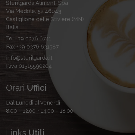
Sterilgarda Alimenti Spa
Via Medole, 52 46043
Castiglione delle Stiviere (MN)
Italia
Tel
+39 0376 6741
Fax
+39 0376 631587
info@sterilgarda.it
P.iva 01515590204
Orari
Uffici
Dal Lunedì al Venerdì
8.00 – 12.00 • 14.00 – 18.00
Links
Utili