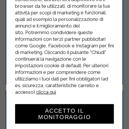
browser da te utilizzati, di monitorare la tua
attività per scopi di marketing e funzionali,
quali ad esempio la personalizzazione di
annunci e il miglioramento del
sito. Potremmo condividere queste
informazioni con terzi: partner pubblicitari
come Google, Facebook e Instagram per fini
di marketing. Cliccando il pulsante "Chiudi"
continuerai la navigazione con le
Polpettine di agnello con salsa di
impostazioni cookie di default. Per ulteriori
informazioni e per comprendere come
yogurt e menta
utilizziamo i tuoi dati per fini obbligatori (ad
es. sicurezza, caratteristiche carrello e
accesso)
clicca qui
ACCETTO IL
MONITORAGGIO