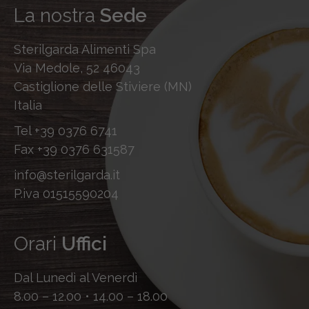
La nostra
Sede
Sterilgarda Alimenti Spa
Via Medole, 52 46043
Castiglione delle Stiviere (MN)
Italia
Tel
+39 0376 6741
Fax
+39 0376 631587
info@sterilgarda.it
P.iva 01515590204
Orari
Uffici
Dal Lunedì al Venerdì
8.00 – 12.00 • 14.00 – 18.00