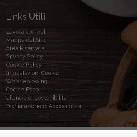
Links
Utili
Lavora con noi
Mappa del Sito
Area Riservata
Privacy Policy
Cookie Policy
Impostazioni Cookie
Whistleblowing
Codice Etico
Bilancio di Sostenibilità
Dichiarazione di Accessibilità
© 2026 STERILGARDA - POWERED BY
SHOCK-WAVE.IT