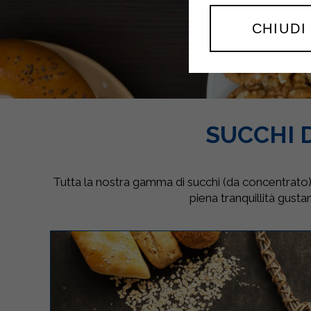
CHIUDI
SUCCHI 
Tutta la nostra gamma di succhi (da concentrat
piena tranquillità gust