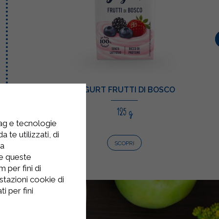
YOGURT FRUTTI DI BOSCO
125 g
tag e tecnologie
 te utilizzati, di
SCOPRI
la
re queste
 per fini di
stazioni cookie di
i per fini