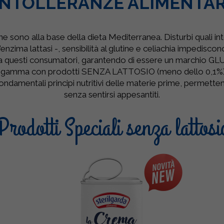
INTOLLERANZE ALIMENTAR
lutine sono alla base della dieta Mediterranea. Disturbi quali i
enzima lattasi -, sensibilità al glutine e celiachia impedisc
a questi consumatori, garantendo di essere un marchio G
 sua gamma con prodotti SENZA LATTOSIO (meno dello 0,1%), 
ondamentali principi nutritivi delle materie prime, permette
senza sentirsi appesantiti.
Prodotti Speciali senza lattosi