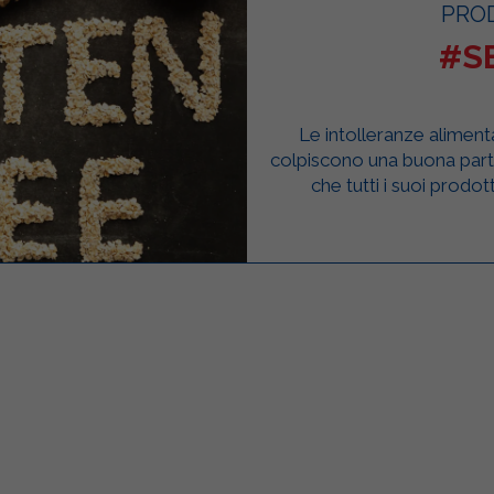
PRO
#S
Le intolleranze alimenta
colpiscono una buona parte
che tutti i suoi prodo