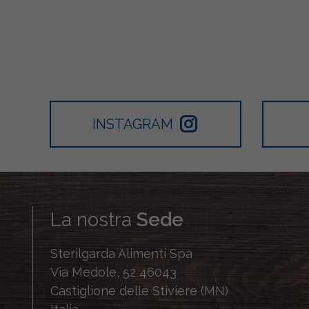
INSTAGRAM
La nostra
Sede
Sterilgarda Alimenti Spa
Via Medole, 52 46043
Castiglione delle Stiviere (MN)