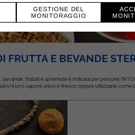
GESTIONE DEL
ACC
MONITORAGGIO
MONI
DI FRUTTA E BEVANDE STE
o), bevande, frullati e spremute è indicata per persone 
andovi il loro sapore unico e fresco oppure utilizzarle come b