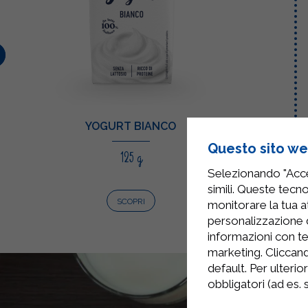
YOGURT BIANCO
Questo sito web
125 g
Selezionando "Accet
simili. Queste tecno
SCOPRI
monitorare la tua at
personalizzazione 
informazioni con te
marketing. Cliccand
default. Per ulterio
obbligatori (ad es.