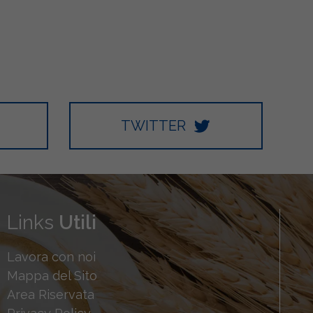
TWITTER
Links
Utili
Lavora con noi
Mappa del Sito
Area Riservata