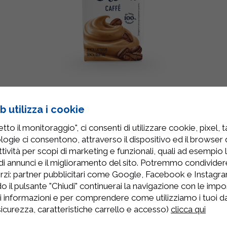
CREMA CAFFÈ
 utilizza i cookie
125 g
to il monitoraggio", ci consenti di utilizzare cookie, pixel, 
logie ci consentono, attraverso il dispositivo ed il browser da
SCOPRI
tività per scopi di marketing e funzionali, quali ad esempio 
di annunci e il miglioramento del sito. Potremmo condivide
rzi: partner pubblicitari come Google, Facebook e Instagram
o il pulsante "Chiudi" continuerai la navigazione con le impo
ri informazioni e per comprendere come utilizziamo i tuoi dat
 sicurezza, caratteristiche carrello e accesso)
clicca qui