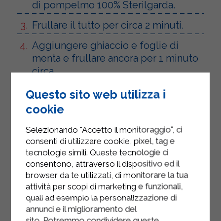
di pompelmo 100% Sterilgarda.
Frullare il tutto per circa 2 minuti.
Aggiungere ghiaccio e foglie di
menta e frullare ancora per 1 minuto
circa.
Mettere lo smoothie nei bicchieri e
Questo sito web utilizza i
ornare con foglioline di menta.
cookie
Selezionando "Accetto il monitoraggio", ci
consenti di utilizzare cookie, pixel, tag e
tecnologie simili. Queste tecnologie ci
consentono, attraverso il dispositivo ed il
browser da te utilizzati, di monitorare la tua
attività per scopi di marketing e funzionali,
quali ad esempio la personalizzazione di
annunci e il miglioramento del
sito. Potremmo condividere queste