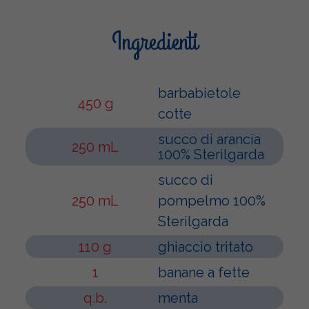
Ingredienti
barbabietole
450 g
cotte
succo di arancia
250 mL
100% Sterilgarda
succo di
250 mL
pompelmo 100%
Sterilgarda
110 g
ghiaccio tritato
1
banane a fette
q.b.
menta