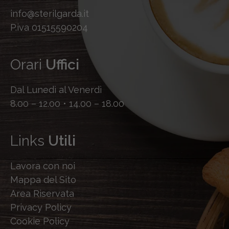
info@sterilgarda.it
P.iva 01515590204
Orari
Uffici
Dal Lunedì al Venerdì
8.00 – 12.00 • 14.00 – 18.00
Links
Utili
Lavora con noi
Mappa del Sito
Area Riservata
Privacy Policy
Cookie Policy