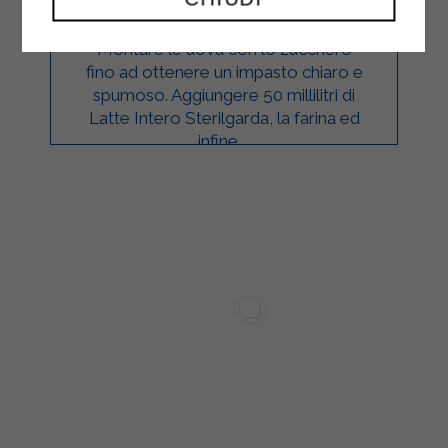
Montare le uova con lo zucchero
fino ad ottenere un impasto chiaro e
spumoso. Aggiungere 50 millilitri di
Latte Intero Sterilgarda, la farina ed
infine ...