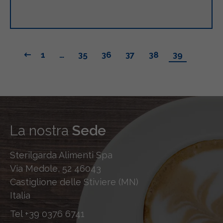
1
…
35
36
37
38
39
La nostra
Sede
Sterilgarda Alimenti Spa
Via Medole, 52 46043
Castiglione delle Stiviere (MN)
Italia
Tel
+39 0376 6741