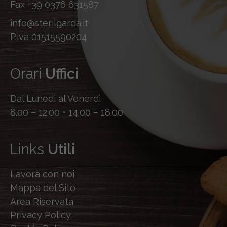
Fax
+39 0376 631587
info@sterilgarda.it
P.iva 01515590204
Orari
Uffici
Dal Lunedì al Venerdì
8.00 – 12.00 • 14.00 – 18.00
Links
Utili
Lavora con noi
Mappa del Sito
Area Riservata
Privacy Policy