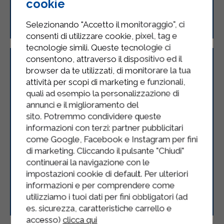
cookie
Torta rustica alla ricotta
Selezionando "Accetto il monitoraggio", ci
consenti di utilizzare cookie, pixel, tag e
tecnologie simili. Queste tecnologie ci
consentono, attraverso il dispositivo ed il
browser da te utilizzati, di monitorare la tua
attività per scopi di marketing e funzionali,
quali ad esempio la personalizzazione di
annunci e il miglioramento del
sito. Potremmo condividere queste
informazioni con terzi: partner pubblicitari
come Google, Facebook e Instagram per fini
di marketing. Cliccando il pulsante "Chiudi"
continuerai la navigazione con le
impostazioni cookie di default. Per ulteriori
Merluzzo con pomodoro olive e
informazioni e per comprendere come
origano
utilizziamo i tuoi dati per fini obbligatori (ad
es. sicurezza, caratteristiche carrello e
accesso)
clicca qui