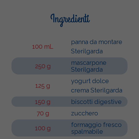
Ingredienti
panna da montare
100 mL
Sterilgarda
mascarpone
250 g
Sterilgarda
yogurt dolce
125 g
crema Sterilgarda
150 g
biscotti digestive
70 g
zucchero
formaggio fresco
100 g
spalmabile