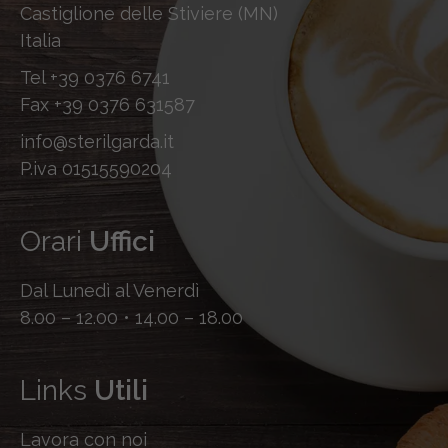
Castiglione delle Stiviere (MN)
Italia
Tel
+39 0376 6741
Fax
+39 0376 631587
info@sterilgarda.it
P.iva 01515590204
Orari
Uffici
Dal Lunedì al Venerdì
8.00 – 12.00 • 14.00 – 18.00
Links
Utili
Lavora con noi