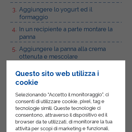
Aggiungere lo yogurt ed il
formaggio
In un recipiente a parte montare la
panna
Aggiungere la panna alla crema
ottenuta e mescolare
Versare i biscotti tritati sul fondo dei
Questo sito web utilizza i
barattoli
cookie
Riempire i barattoli fino all'orlo con la
Selezionando "Accetto il monitoraggio", ci
crema
consenti di utilizzare cookie, pixel, tag e
tecnologie simili. Queste tecnologie ci
consentono, attraverso il dispositivo ed il
browser da te utilizzati, di monitorare la tua
attività per scopi di marketing e funzionali,