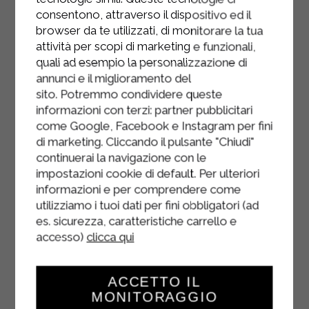
Sterilgarda, e sovrapponetevi l'altra
consentono, attraverso il dispositivo ed il
metà della torta.
browser da te utilizzati, di monitorare la tua
attività per scopi di marketing e funzionali,
quali ad esempio la personalizzazione di
annunci e il miglioramento del
sito. Potremmo condividere queste
informazioni con terzi: partner pubblicitari
come Google, Facebook e Instagram per fini
di marketing. Cliccando il pulsante "Chiudi"
continuerai la navigazione con le
impostazioni cookie di default. Per ulteriori
informazioni e per comprendere come
utilizziamo i tuoi dati per fini obbligatori (ad
es. sicurezza, caratteristiche carrello e
accesso)
clicca qui
ACCETTO IL
MONITORAGGIO