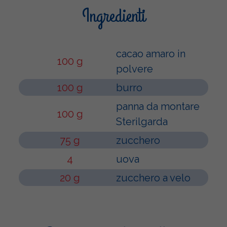
Ingredienti
cacao amaro in
100 g
polvere
100 g
burro
panna da montare
100 g
Sterilgarda
75 g
zucchero
4
uova
20 g
zucchero a velo