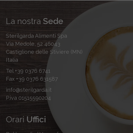
La nostra
Sede
Sterilgarda Alimenti Spa
Via Medole, 52 46043
Castiglione delle Stiviere (MN)
Italia
Tel
+39 0376 6741
Fax
+39 0376 631587
info@sterilgarda.it
P.iva 01515590204
Orari
Uffici