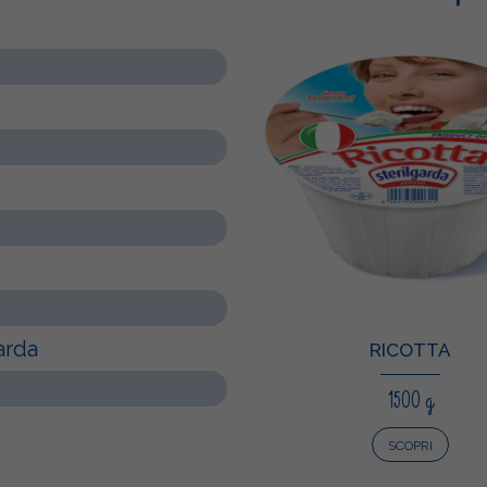
arda
RICOTTA
1500 g
SCOPRI