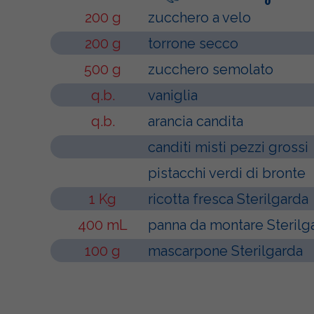
200 g
zucchero a velo
200 g
torrone secco
500 g
zucchero semolato
q.b.
vaniglia
q.b.
arancia candita
canditi misti pezzi grossi
pistacchi verdi di bronte
1 Kg
ricotta fresca Sterilgarda
400 mL
panna da montare Sterilg
100 g
mascarpone Sterilgarda