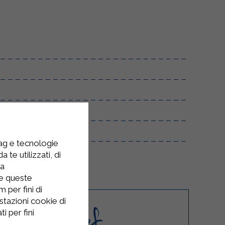
tag e tecnologie
 te utilizzati, di
la
re queste
 per fini di
stazioni cookie di
i per fini