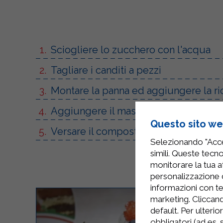
Sciogliere lo zucchero con l'acqua
Tagliare i canditi a pezzi
Montare la panna ed aggiungere la ri
Aggiungere il mascarpone e il resto d
Questo sito web
Versare il composto negli stampi e c
Selezionando "Accet
simili. Queste tecno
monitorare la tua at
personalizzazione 
informazioni con te
marketing. Cliccand
default. Per ulterio
obbligatori (ad es.