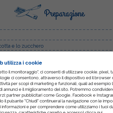
Preparazione
cotta e lo zucchero
egli ingredienti
 utilizza i cookie
ongelare tutta notte
to il monitoraggio", ci consenti di utilizzare cookie, pixel, 
logie ci consentono, attraverso il dispositivo ed il browser da
tività per scopi di marketing e funzionali, quali ad esempio 
di annunci e il miglioramento del sito. Potremmo condivide
rzi: partner pubblicitari come Google, Facebook e Instagram
o il pulsante "Chiudi" continuerai la navigazione con le impo
ri informazioni e per comprendere come utilizziamo i tuoi dat
 sicurezza, caratteristiche carrello e accesso)
clicca qui