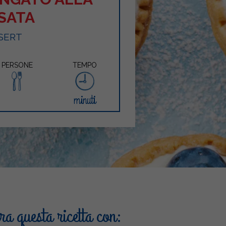
SATA
SERT
PERSONE
TEMPO
minuti
a questa ricetta con: