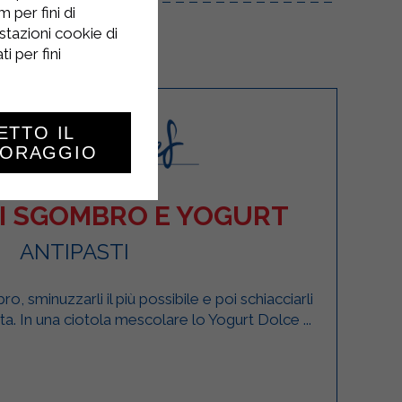
 per fini di
stazioni cookie di
i per fini
ETTO IL
TORAGGIO
DI SGOMBRO E YOGURT
ANTIPASTI
bro, sminuzzarli il più possibile e poi schiacciarli
ta. In una ciotola mescolare lo Yogurt Dolce ...