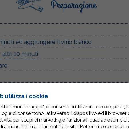
Preparazione
 minuti ed aggiungere il vino bianco
altri 10 minuti
are
tagliare dei quadrati
 utilizza i cookie
uffin
to il monitoraggio", ci consenti di utilizzare cookie, pixel, 
logie ci consentono, attraverso il dispositivo ed il browser da
tività per scopi di marketing e funzionali, quali ad esempio 
gradi per circa 8 minuti
di annunci e il miglioramento del sito. Potremmo condivide