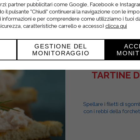
rzi: partner pubblicitari come Google, Facebook e Instagram
o il pulsante "Chiudi" continuerai la navigazione con le impo
ri informazioni e per comprendere come utilizziamo i tuoi dat
 sicurezza, caratteristiche carrello e accesso)
clicca qui
GESTIONE DEL
ACC
MONITORAGGIO
MONI
TARTINE 
Spellare i filetti di sgom
con i rebbi della forchet