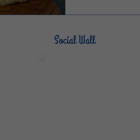
Social Wall
Sterilgarda Alimenti
Steri
499
13
6
80