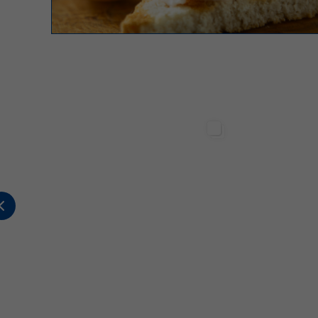
Sterilgarda Alimenti
Sterilgarda Alimenti
2
0
0
447
1
2