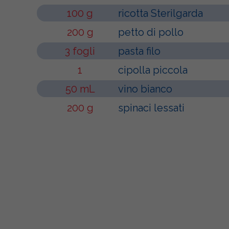
100 g
ricotta Sterilgarda
200 g
petto di pollo
3 fogli
pasta filo
1
cipolla piccola
50 mL
vino bianco
200 g
spinaci lessati