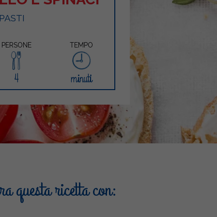
PASTI
PERSONE
TEMPO
4
minuti
a questa ricetta con: