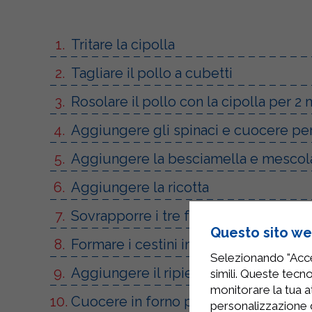
Tritare la cipolla
Tagliare il pollo a cubetti
Rosolare il pollo con la cipolla per 2
Aggiungere gli spinaci e cuocere per 
Aggiungere la besciamella e mescol
Aggiungere la ricotta
Sovrapporre i tre fogli di pasta filo e 
Questo sito web
Formare i cestini in uno stampo per m
Selezionando "Accet
Aggiungere il ripieno
simili. Queste tecno
monitorare la tua at
Cuocere in forno preriscaldato a 180 
personalizzazione 