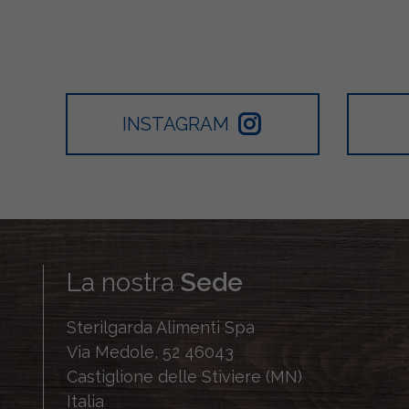
INSTAGRAM
La nostra
Sede
Sterilgarda Alimenti Spa
Via Medole, 52 46043
Castiglione delle Stiviere (MN)
Italia