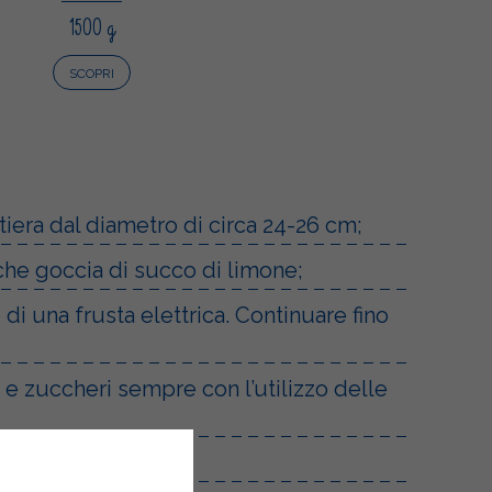
1500 g
SCOPRI
tiera dal diametro di circa 24-26 cm;
lche goccia di succo di limone;
 di una frusta elettrica. Continuare fino
e zuccheri sempre con l’utilizzo delle