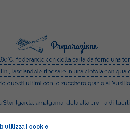
Preparazione
180°C, foderando con della carta da forno una tor
tini, lasciandole riposare in una ciotola con qua
do questi ultimi con lo zucchero grazie all’ausilio
Sterilgarda, amalgamandola alla crema di tuorli 
ci e vanillina, continuando a mescolare;
 utilizza i cookie