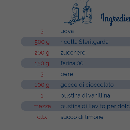
Ingredie
3
uova
500 g
ricotta Sterilgarda
200 g
zucchero
150 g
farina 00
3
pere
100 g
gocce di cioccolato
1
bustina di vanillina
mezza
bustina di lievito per dolc
q.b.
succo di limone