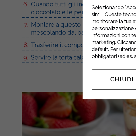
Quando tutti gli ingredienti saranno t
Selezionando "Accet
cioccolato e le pere, precedentemente
simili. Queste tecno
monitorare la tua at
Montare a questo punto gli albumi a n
personalizzazione 
mescolando dal basso verso l’altro;
informazioni con te
marketing. Cliccand
Trasferire il composto nella tortiera, 
default. Per ulterio
obbligatori (ad es.
Servire la torta calda.
CHIUDI