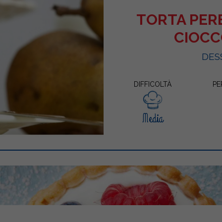
TORTA PERE
CIOC
DES
DIFFICOLTÀ
PE
Media