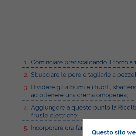
Cominciare preriscaldando il forno a 
Sbucciare le pere e tagliarle a pezzet
Dividere gli albumi e i tuorli, sbatten
ad ottenere una crema omogenea;
Aggiungere a questo punto la Ricotta 
fruste elettriche;
Incorporare ora farina, lievito per dol
Questo sito web