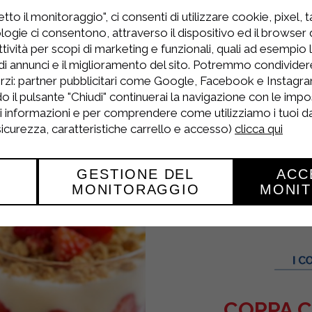
ra loro ben amalgamati, trasferirli in una ciotol
to il monitoraggio", ci consenti di utilizzare cookie, pixel, 
 tagliate a pezzetti. Mescolare il tutto con una 
logie ci consentono, attraverso il dispositivo ed il browser da
tività per scopi di marketing e funzionali, quali ad esempio 
eve, utilizzando le fruste elettriche, ed incorpo
di annunci e il miglioramento del sito. Potremmo condivide
rzi: partner pubblicitari come Google, Facebook e Instagram
o il pulsante "Chiudi" continuerai la navigazione con le impo
infornare e lasciar cuocere per 45 minuti circa a 1
ri informazioni e per comprendere come utilizziamo i tuoi dat
 sicurezza, caratteristiche carrello e accesso)
clicca qui
GESTIONE DEL
ACC
MONITORAGGIO
MONI
COPPA C