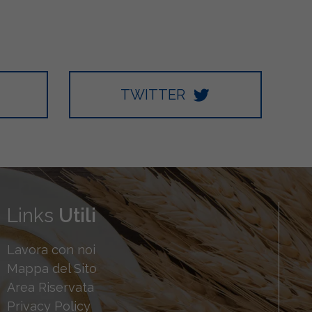
TWITTER
Links
Utili
Lavora con noi
Mappa del Sito
Area Riservata
Privacy Policy