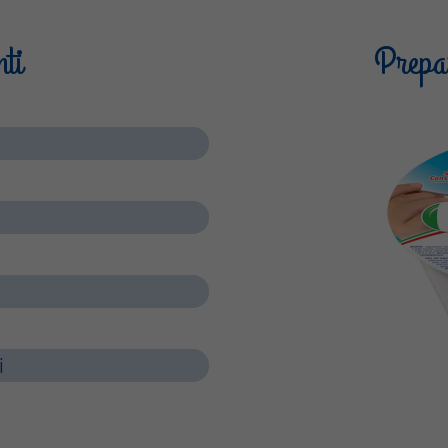
nti
Prepar
i