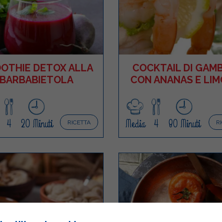
OTHIE DETOX ALLA
COCKTAIL DI GAMB
BARBABIETOLA
CON ANANAS E LI
4
20 Minuti
Media
4
80 Minuti
RICETTA
R