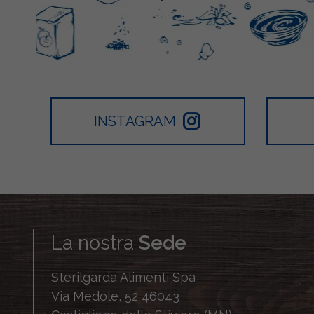
INSTAGRAM
La nostra
Sede
Sterilgarda Alimenti Spa
Via Medole, 52 46043