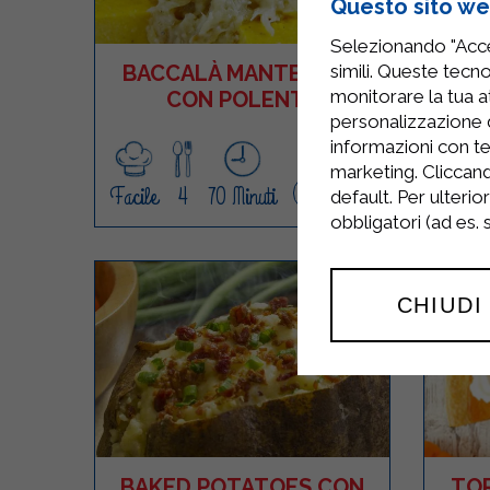
Questo sito web
Selezionando "Accet
simili. Queste tecno
BACCALÀ MANTECATO
F
monitorare la tua at
CON POLENTA
personalizzazione 
informazioni con te
marketing. Cliccand
Facile
4
70 Minuti
Media
default. Per ulterio
RICETTA
obbligatori (ad es.
CHIUDI
BAKED POTATOES CON
TO