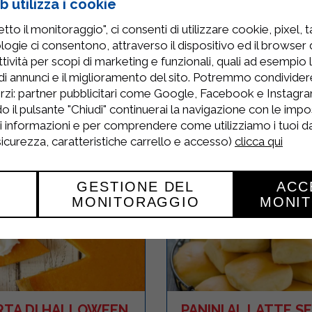
 utilizza i cookie
to il monitoraggio", ci consenti di utilizzare cookie, pixel, 
logie ci consentono, attraverso il dispositivo ed il browser da
AGOTTINI MELE E
POMODORI RIPIE
tività per scopi di marketing e funzionali, quali ad esempio 
CULATELLO
di annunci e il miglioramento del sito. Potremmo condivide
rzi: partner pubblicitari come Google, Facebook e Instagram
o il pulsante "Chiudi" continuerai la navigazione con le impo
8
60 Minuti
Semplice
8
60 Minuti
ri informazioni e per comprendere come utilizziamo i tuoi dat
RICETTA
R
 sicurezza, caratteristiche carrello e accesso)
clicca qui
GESTIONE DEL
ACC
MONITORAGGIO
MONI
RTA DI HALLOWEEN
PANINI AL LATTE S