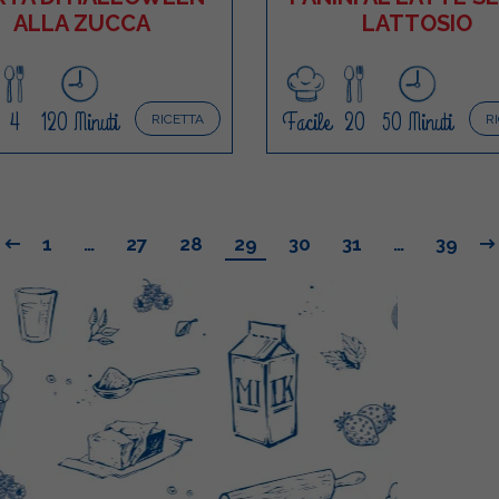
ALLA ZUCCA
LATTOSIO
4
120 Minuti
Facile
20
50 Minuti
RICETTA
R
1
…
27
28
29
30
31
…
39