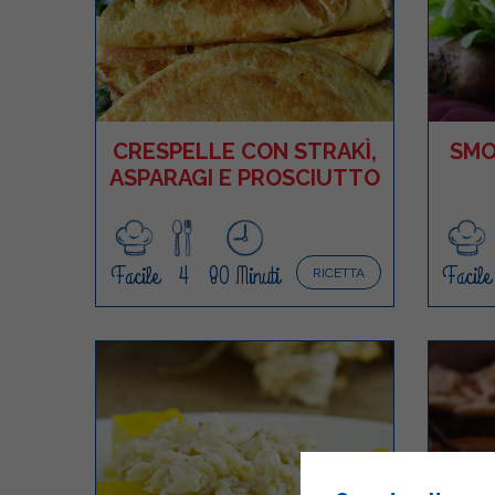
CRESPELLE CON STRAKÌ,
SMO
ASPARAGI E PROSCIUTTO
Facile
4
80 Minuti
Facile
RICETTA