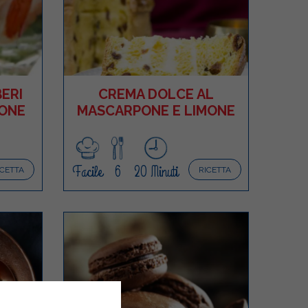
ERI
CREMA DOLCE AL
MONE
MASCARPONE E LIMONE
Facile
6
20 Minuti
ICETTA
RICETTA