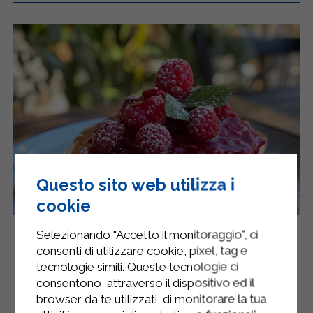
Questo sito web utilizza i
cookie
PANCAKE ALLO YOGURT E SALSA DI
Selezionando "Accetto il monitoraggio", ci
LAMPONI
consenti di utilizzare cookie, pixel, tag e
tecnologie simili. Queste tecnologie ci
consentono, attraverso il dispositivo ed il
browser da te utilizzati, di monitorare la tua
Facile
4
20 Minuti
RICETTA