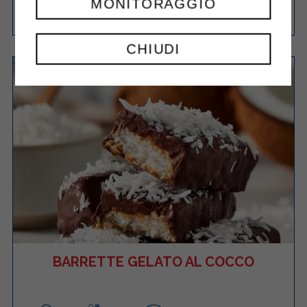
MONITORAGGIO
Facile
8
50 Minuti
RICETTA
CHIUDI
BARRETTE GELATO AL COCCO