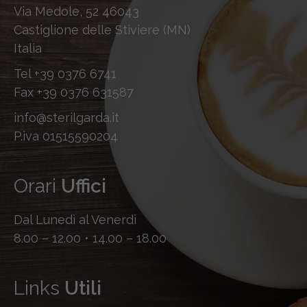
Via Medole, 52 46043
Castiglione delle Stiviere (MN)
Italia
Tel
+39 0376 6741
Fax
+39 0376 631587
info@sterilgarda.it
P.iva 01515590204
Orari
Uffici
Dal Lunedì al Venerdì
8.00 – 12.00 • 14.00 – 18.00
Links
Utili