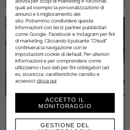
attività per scopi di marketing e funzionali,
quali ad esempio la personalizzazione di
annunci e il miglioramento del
sito. Potremmo condividere queste
informazioni con terzi: partner pubblicitari
come Google, Facebook e Instagram per fini
di marketing. Cliccando il pulsante "Chiudi"
continuerai la navigazione con le
impostazioni cookie di default. Per ulteriori
informazioni e per comprendere come
utilizziamo i tuoi dati per fini obbligatori (ad
es. sicurezza, caratteristiche carrello e
accesso)
clicca qui
ACCETTO IL
TORTA BANANE E CIOCCOLATO
MONITORAGGIO
GESTIONE DEL