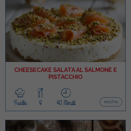
CHEESECAKE SALATA AL SALMONE E
PISTACCHIO
Facile
8
40 Minuti
RICETTA