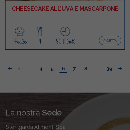
CHEESECAKE ALL’UVA E MASCARPONE
Facile
4
30 Minuti
RICETTA
1
…
4
5
6
7
8
…
39
La nostra
Sede
Sterilgarda Alimenti Spa