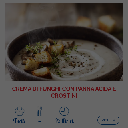
CREMA DI FUNGHI CON PANNA ACIDA E
CROSTINI
Facile
4
35 Minuti
RICETTA