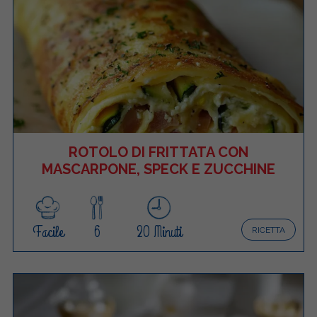
ROTOLO DI FRITTATA CON
MASCARPONE, SPECK E ZUCCHINE
Facile
6
20 Minuti
RICETTA