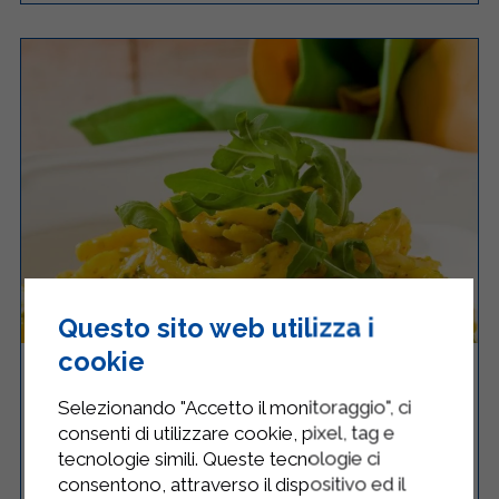
Questo sito web utilizza i
cookie
SPAGHETTI CON PESTO DI RUCOLA E
ZAFFERANO
Selezionando "Accetto il monitoraggio", ci
consenti di utilizzare cookie, pixel, tag e
tecnologie simili. Queste tecnologie ci
consentono, attraverso il dispositivo ed il
Facile
4
20 Minuti
RICETTA