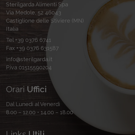
Sterilgarda Alimenti Spa
Via Medole, 52 46043
Castiglione delle Stiviere (MN)
Italia
Tel
+39 0376 6741
Fax
+39 0376 631587
info@sterilgarda.it
P.iva 01515590204
Orari
Uffici
Dal Lunedì al Venerdì
8.00 – 12.00 • 14.00 – 18.00
Links
Utili