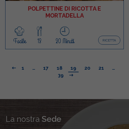
POLPETTINE DI RICOTTA E
MORTADELLA
Facile
13
20 Minuti
RICETTA
1
…
17
18
19
20
21
…
39
La nostra
Sede