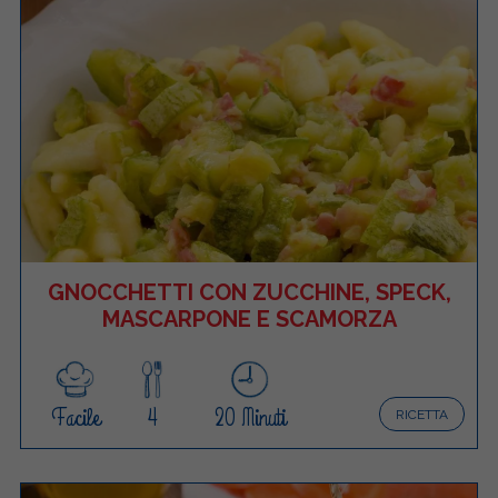
GNOCCHETTI CON ZUCCHINE, SPECK,
MASCARPONE E SCAMORZA
Facile
4
20 Minuti
RICETTA