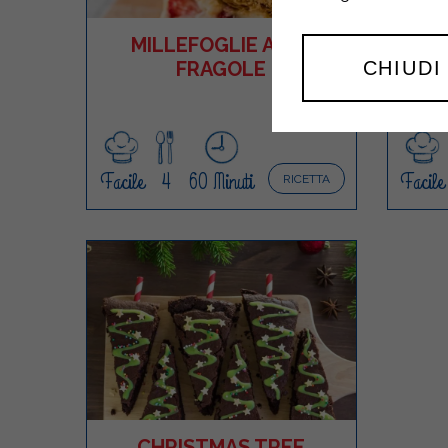
MILLEFOGLIE ALLE
F
CHIUDI
FRAGOLE
Facile
4
60 Minuti
Facile
RICETTA
CHRISTMAS TREE