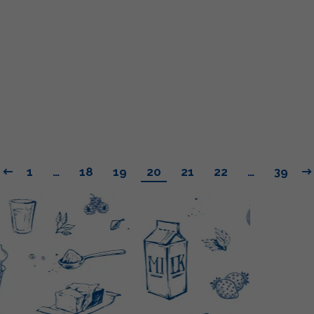
1
…
18
19
20
21
22
…
39