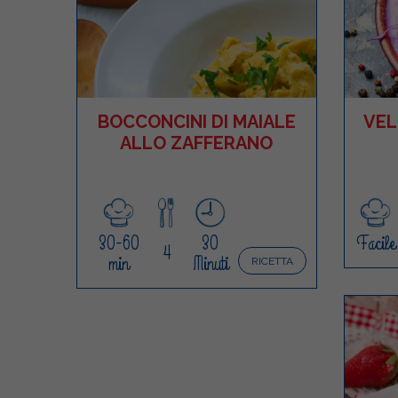
BOCCONCINI DI MAIALE
VEL
ALLO ZAFFERANO
30-60
30
Facile
4
min
Minuti
RICETTA