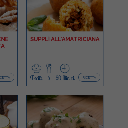
ENE
SUPPLÌ ALL’AMATRICIANA
TA
Facile
5
60 Minuti
ICETTA
RICETTA