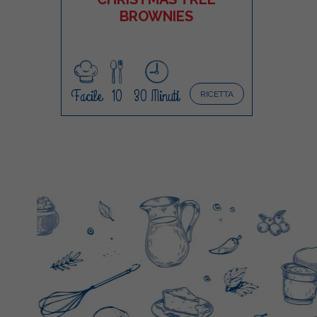
BROWNIES
Facile
10
30 Minuti
RICETTA