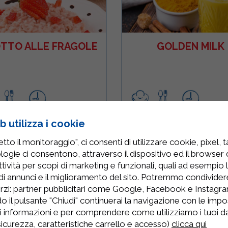
OTTO ALLE FRAGOLE
GOLDEN MILK
2
60 Minuti
Facile
1
10 Minuti
RICETTA
R
 utilizza i cookie
to il monitoraggio", ci consenti di utilizzare cookie, pixel, 
logie ci consentono, attraverso il dispositivo ed il browser da
tività per scopi di marketing e funzionali, quali ad esempio 
di annunci e il miglioramento del sito. Potremmo condivide
rzi: partner pubblicitari come Google, Facebook e Instagram
o il pulsante "Chiudi" continuerai la navigazione con le impo
ri informazioni e per comprendere come utilizziamo i tuoi dat
 sicurezza, caratteristiche carrello e accesso)
clicca qui