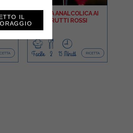
OTTA
BIBITA ANALCOLICA AI
ETTO IL
FRUTTI ROSSI
TORAGGIO
Facile
2
15 Minuti
ICETTA
RICETTA