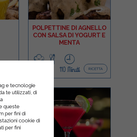
POLPETTINE DI AGNELLO
CON SALSA DI YOGURT E
MENTA
Facile
4
110 Minuti
ICETTA
RICETTA
tag e tecnologie
 te utilizzati, di
la
re queste
 per fini di
stazioni cookie di
i per fini