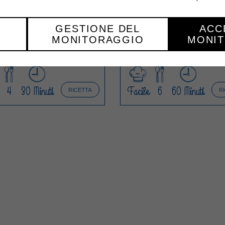
LAN DI VERDURE
MALFATTI CON RIC
GESTIONE DEL
ACC
E SPINACI
MONITORAGGIO
MONI
4
30 Minuti
Facile
6
60 Minuti
RICETTA
R