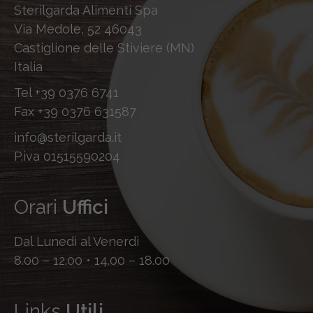
Sterilgarda Alimenti Spa
Via Medole, 52 46043
Castiglione delle Stiviere (MN)
Italia
Tel
+39 0376 6741
Fax
+39 0376 631587
info@sterilgarda.it
P.iva 01515590204
Orari
Uffici
Dal Lunedì al Venerdì
8.00 – 12.00 • 14.00 – 18.00
Links
Utili