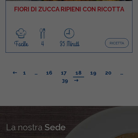
FIORI DI ZUCCA RIPIENI CON RICOTTA
Facile
4
35 Minuti
RICETTA
1
…
16
17
18
19
20
…
39
La nostra
Sede