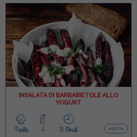
INSALATA DI BARBABIETOLE ALLO
YOGURT
Facile
4
15 Minuti
RICETTA