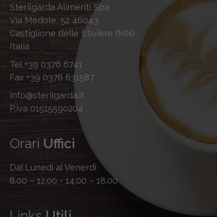
Sterilgarda Alimenti Spa
Via Medole, 52 46043
Castiglione delle Stiviere (MN)
Italia
Tel
+39 0376 6741
Fax
+39 0376 631587
info@sterilgarda.it
P.iva 01515590204
Orari
Uffici
Dal Lunedì al Venerdì
8.00 – 12.00 • 14.00 – 18.00
Links
Utili