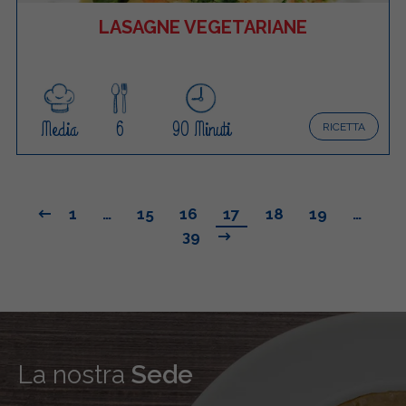
LASAGNE VEGETARIANE
Media
6
90 Minuti
RICETTA
1
…
15
16
17
18
19
…
39
La nostra
Sede