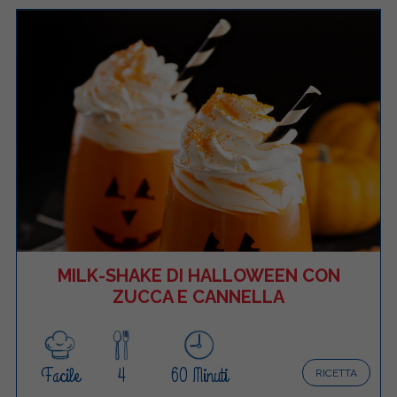
MILK-SHAKE DI HALLOWEEN CON
ZUCCA E CANNELLA
Facile
4
60 Minuti
RICETTA