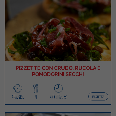
PIZZETTE CON CRUDO, RUCOLA E
POMODORINI SECCHI
Facile
4
40 Minuti
RICETTA