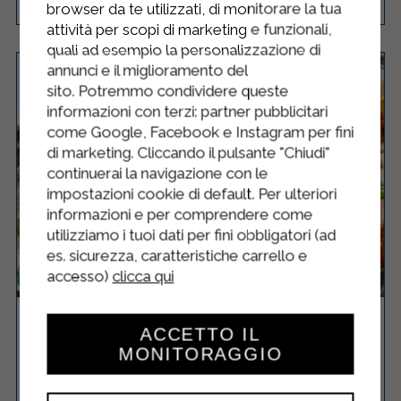
browser da te utilizzati, di monitorare la tua
attività per scopi di marketing e funzionali,
quali ad esempio la personalizzazione di
annunci e il miglioramento del
sito. Potremmo condividere queste
informazioni con terzi: partner pubblicitari
come Google, Facebook e Instagram per fini
di marketing. Cliccando il pulsante "Chiudi"
continuerai la navigazione con le
impostazioni cookie di default. Per ulteriori
informazioni e per comprendere come
utilizziamo i tuoi dati per fini obbligatori (ad
es. sicurezza, caratteristiche carrello e
accesso)
clicca qui
PARMIGIANA DI ZUCCA E BESCIAMELLA
ACCETTO IL
STERILGARDA
MONITORAGGIO