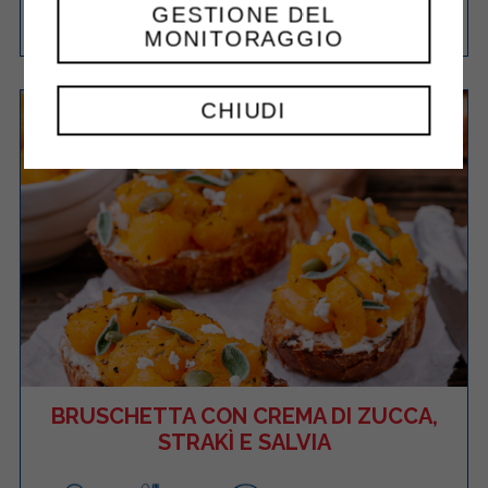
GESTIONE DEL
Facile
4
40 Minuti
RICETTA
MONITORAGGIO
CHIUDI
BRUSCHETTA CON CREMA DI ZUCCA,
STRAKÌ E SALVIA