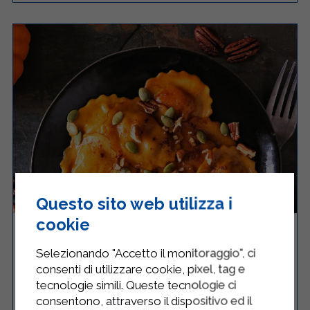
Questo sito web utilizza i
cookie
RAVIOLI CON ZUCCA E RICOTTA
STERILGARDA
Selezionando "Accetto il monitoraggio", ci
consenti di utilizzare cookie, pixel, tag e
tecnologie simili. Queste tecnologie ci
consentono, attraverso il dispositivo ed il
Media
4
35 Minuti
RICETTA