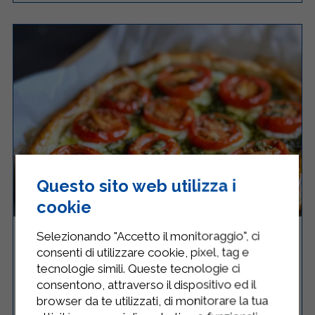
Questo sito web utilizza i
cookie
SFOGLIATA POMODORINI RICOTTA E
Selezionando "Accetto il monitoraggio", ci
PESTO
consenti di utilizzare cookie, pixel, tag e
tecnologie simili. Queste tecnologie ci
consentono, attraverso il dispositivo ed il
browser da te utilizzati, di monitorare la tua
Facile
4
30 Minuti
RICETTA