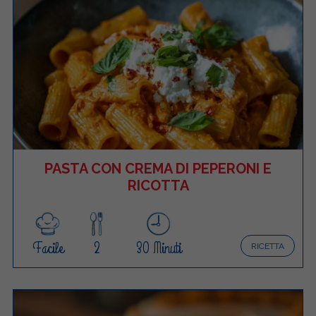
PASTA CON CREMA DI PEPERONI E
RICOTTA
Facile
2
30 Minuti
RICETTA