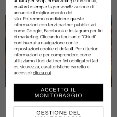
attività per scopi di marketing e funzionali,
quali ad esempio la personalizzazione di
annunci e il miglioramento del
sito. Potremmo condividere queste
informazioni con terzi: partner pubblicitari
come Google, Facebook e Instagram per fini
di marketing. Cliccando il pulsante "Chiudi"
continuerai la navigazione con le
impostazioni cookie di default. Per ulteriori
informazioni e per comprendere come
utilizziamo i tuoi dati per fini obbligatori (ad
es. sicurezza, caratteristiche carrello e
accesso)
clicca qui
ACCETTO IL
FRITTATINE NELLA PANCETTA
MONITORAGGIO
GESTIONE DEL