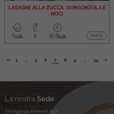
LASAGNE ALLA ZUCCA, GORGONZOLA E
NOCI
Facile
6
40 Minuti
RICETTA
1
…
5
6
7
8
9
…
39
La nostra
Sede
Sterilgarda Alimenti Spa