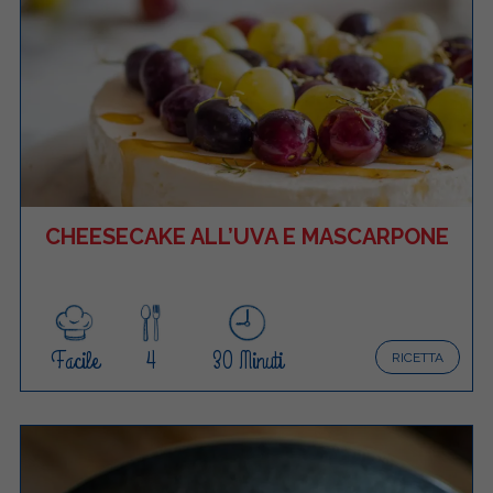
CHEESECAKE ALL’UVA E MASCARPONE
Facile
4
30 Minuti
RICETTA