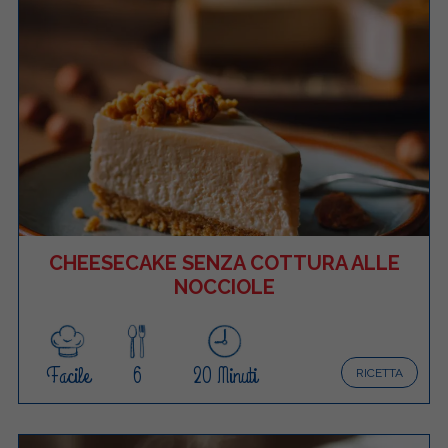
CHEESECAKE SENZA COTTURA ALLE
NOCCIOLE
Facile
6
20 Minuti
RICETTA