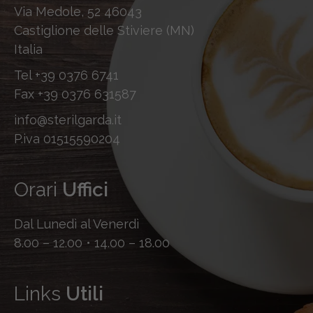
Via Medole, 52 46043
Castiglione delle Stiviere (MN)
Italia
Tel
+39 0376 6741
Fax
+39 0376 631587
info@sterilgarda.it
P.iva 01515590204
Orari
Uffici
Dal Lunedì al Venerdì
8.00 – 12.00 • 14.00 – 18.00
Links
Utili