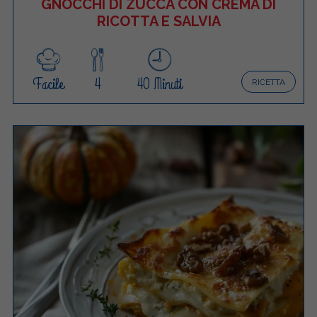
GNOCCHI DI ZUCCA CON CREMA DI
RICOTTA E SALVIA
Facile
4
40 Minuti
RICETTA