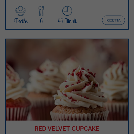
Facile
6
45 Minuti
RICETTA
RED VELVET CUPCAKE