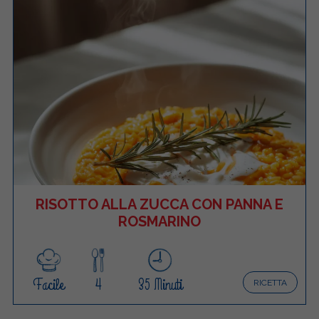
RISOTTO ALLA ZUCCA CON PANNA E
ROSMARINO
Facile
4
35 Minuti
RICETTA