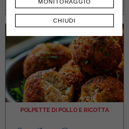
MONITORAGGIO
Facile
8
15 Minuti
RICETTA
CHIUDI
POLPETTE DI POLLO E RICOTTA