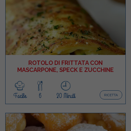
ROTOLO DI FRITTATA CON
MASCARPONE, SPECK E ZUCCHINE
Facile
6
20 Minuti
RICETTA