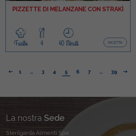
PIZZETTE DI MELANZANE CON STRAKÌ
Facile
4
40 Minuti
RICETTA
1
…
3
4
5
6
7
…
39
La nostra
Sede
Sterilgarda Alimenti Spa