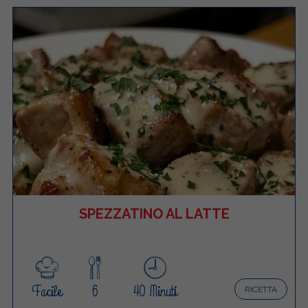
SPEZZATINO AL LATTE
Facile
6
40 Minuti
RICETTA