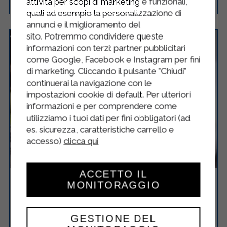
attività per scopi di marketing e funzionali,
quali ad esempio la personalizzazione di
annunci e il miglioramento del
sito. Potremmo condividere queste
informazioni con terzi: partner pubblicitari
come Google, Facebook e Instagram per fini
di marketing. Cliccando il pulsante "Chiudi"
continuerai la navigazione con le
impostazioni cookie di default. Per ulteriori
informazioni e per comprendere come
utilizziamo i tuoi dati per fini obbligatori (ad
es. sicurezza, caratteristiche carrello e
accesso)
clicca qui
ACCETTO IL
PRALINE DI CIOCCOLATO AL
MONITORAGGIO
MASCARPONE STERILGARDA
GESTIONE DEL