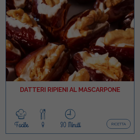
DATTERI RIPIENI AL MASCARPONE
Facile
8
30 Minuti
RICETTA