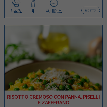
Facile
4
40 Minuti
RICETTA
RISOTTO CREMOSO CON PANNA, PISELLI
E ZAFFERANO