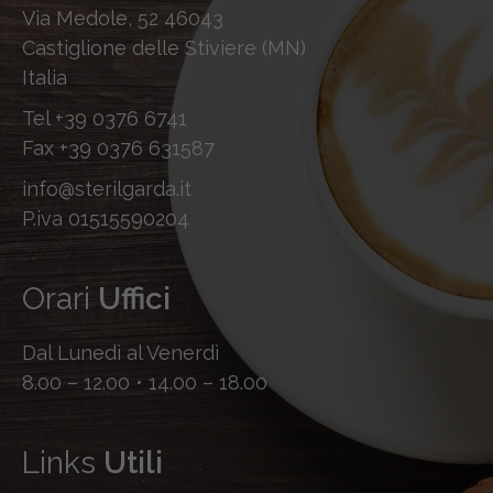
Via Medole, 52 46043
Castiglione delle Stiviere (MN)
Italia
Tel
+39 0376 6741
Fax
+39 0376 631587
info@sterilgarda.it
P.iva 01515590204
Orari
Uffici
Dal Lunedì al Venerdì
8.00 – 12.00 • 14.00 – 18.00
Links
Utili