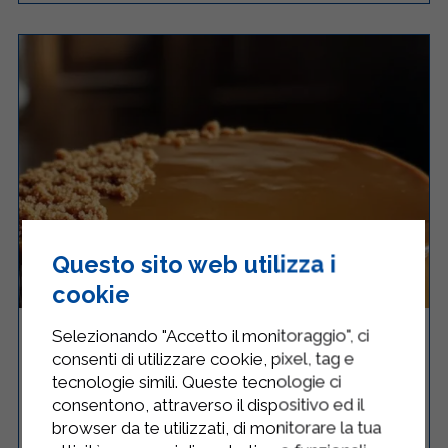
Questo sito web utilizza i
cookie
SEMIFREDDO AL CARAMELLO SALATO
Selezionando "Accetto il monitoraggio", ci
consenti di utilizzare cookie, pixel, tag e
tecnologie simili. Queste tecnologie ci
consentono, attraverso il dispositivo ed il
browser da te utilizzati, di monitorare la tua
Facile
8
40 Minuti
RICETTA