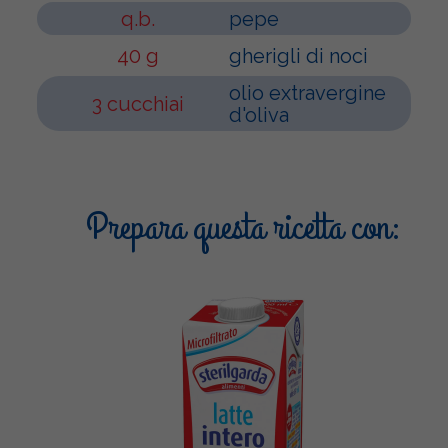
q.b.
pepe
40 g
gherigli di noci
olio extravergine
3 cucchiai
d'oliva
Prepara questa ricetta con: