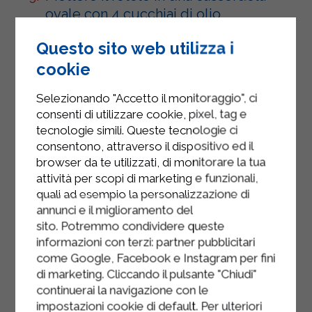
ovale con 4 cucchiai di olio
extravergine d'oliva e farlo rosolare
Questo sito web utilizza i
in modo uniforme;
cookie
Salare, pepare e bagnare il tutto con
il latte intero microfiltrato Sterilgarda
Selezionando "Accetto il monitoraggio", ci
e lasciare cuocere a fiamma bassa
consenti di utilizzare cookie, pixel, tag e
tecnologie simili. Queste tecnologie ci
per almeno un ora e 30 minuti
consentono, attraverso il dispositivo ed il
ricordandovi di girare l’arrosto di
browser da te utilizzati, di monitorare la tua
tanto in tanto. A fine cottura, il latte
attività per scopi di marketing e funzionali,
intero microfiltrato Sterilgarda dovrà
quali ad esempio la personalizzazione di
essersi ridotto ed il fondo di cottura
annunci e il miglioramento del
dovrà risultare cremoso.
sito. Potremmo condividere queste
informazioni con terzi: partner pubblicitari
Togliere la carne dal fuoco, fatela
come Google, Facebook e Instagram per fini
intiepidire, eliminare il refe, affettarla
di marketing. Cliccando il pulsante "Chiudi"
e servirla con il fondo di cottura.
continuerai la navigazione con le
impostazioni cookie di default. Per ulteriori