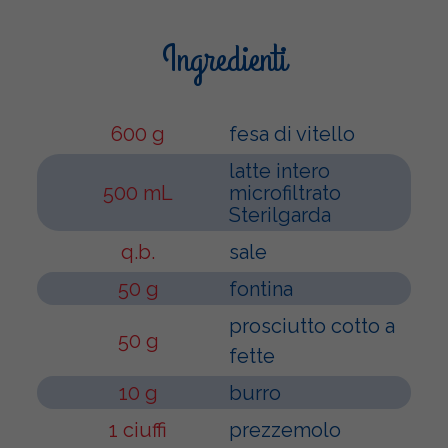
Ingredienti
600 g
fesa di vitello
latte intero
500 mL
microfiltrato
Sterilgarda
q.b.
sale
50 g
fontina
prosciutto cotto a
50 g
fette
10 g
burro
1 ciuffi
prezzemolo