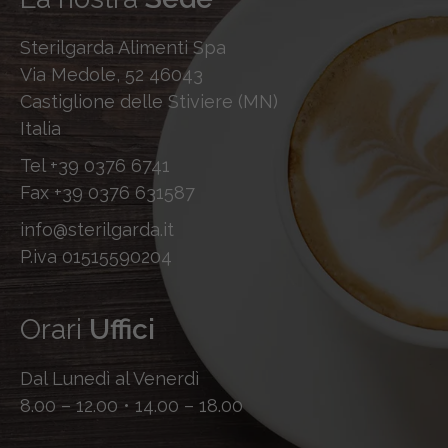
Sterilgarda Alimenti Spa
Via Medole, 52 46043
Castiglione delle Stiviere (MN)
Italia
Tel
+39 0376 6741
Fax
+39 0376 631587
info@sterilgarda.it
P.iva 01515590204
Orari
Uffici
Dal Lunedì al Venerdì
8.00 – 12.00 • 14.00 – 18.00