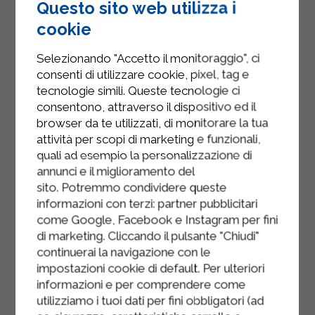
Questo sito web utilizza i
dal fuoco.
cookie
Frullare il tutto e aggiungere un
Selezionando "Accetto il monitoraggio", ci
cucchiaio di Strakì Sterilgarda.
consenti di utilizzare cookie, pixel, tag e
Fare raffreddare la zucca frullata.
tecnologie simili. Queste tecnologie ci
consentono, attraverso il dispositivo ed il
Fare tostare in forno le fette di pane.
browser da te utilizzati, di monitorare la tua
attività per scopi di marketing e funzionali,
Preparare le bruschette, cospargerle
quali ad esempio la personalizzazione di
di crema di zucca, di qualche foglia
annunci e il miglioramento del
di salvia e semi di zucca.
sito. Potremmo condividere queste
informazioni con terzi: partner pubblicitari
come Google, Facebook e Instagram per fini
di marketing. Cliccando il pulsante "Chiudi"
continuerai la navigazione con le
impostazioni cookie di default. Per ulteriori
informazioni e per comprendere come
utilizziamo i tuoi dati per fini obbligatori (ad