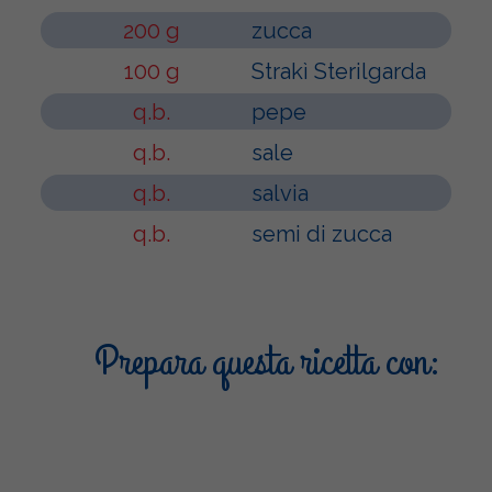
200 g
zucca
100 g
Strakì Sterilgarda
q.b.
pepe
q.b.
sale
q.b.
salvia
q.b.
semi di zucca
Prepara questa ricetta con: