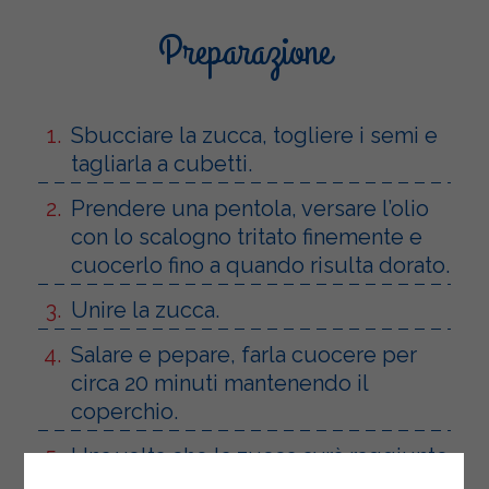
Preparazione
Sbucciare la zucca, togliere i semi e
tagliarla a cubetti.
Prendere una pentola, versare l’olio
con lo scalogno tritato finemente e
cuocerlo fino a quando risulta dorato.
Unire la zucca.
Salare e pepare, farla cuocere per
circa 20 minuti mantenendo il
coperchio.
Una volta che la zucca avrà raggiunto
una consistenza morbida, toglierla