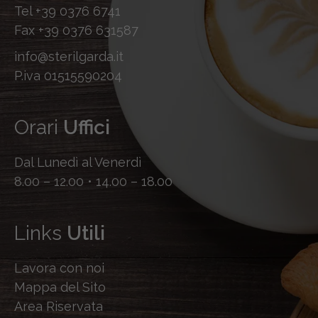
Tel
+39 0376 6741
Fax
+39 0376 631587
info@sterilgarda.it
P.iva 01515590204
Orari
Uffici
Dal Lunedì al Venerdì
8.00 – 12.00 • 14.00 – 18.00
Links
Utili
Lavora con noi
Mappa del Sito
Area Riservata