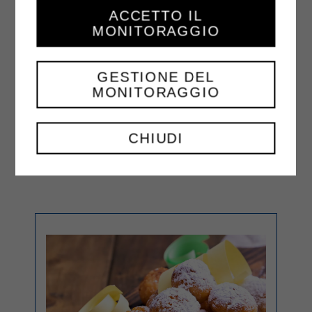
qualche amaretto sbriciolato,
ACCETTO IL
continuare cosi fino ad arrivare al
MONITORAGGIO
bordo dello stampo.
Mettere il tiramisù con pesche e
GESTIONE DEL
MONITORAGGIO
amaretti in frigorifero per 1 ora prima
di gustarlo.
CHIUDI