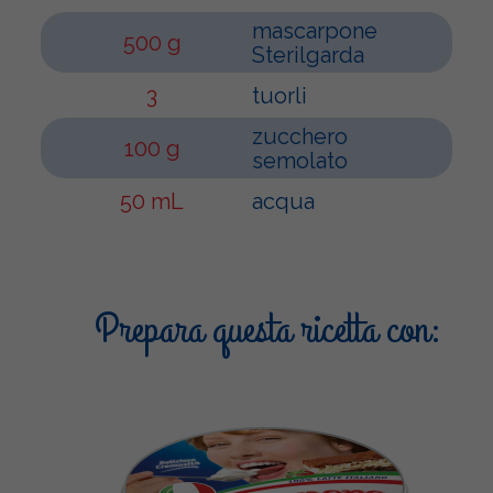
mascarpone
500 g
Sterilgarda
3
tuorli
zucchero
100 g
semolato
50 mL
acqua
Prepara questa ricetta con: