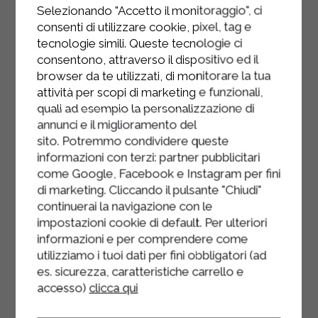
ciotola.
Selezionando "Accetto il monitoraggio", ci
consenti di utilizzare cookie, pixel, tag e
Aggiungere lo zucchero ed il succo
tecnologie simili. Queste tecnologie ci
di mezzo limone, mescolare e tenere
consentono, attraverso il dispositivo ed il
browser da te utilizzati, di monitorare la tua
da parte.
attività per scopi di marketing e funzionali,
Preparare la crema al mascarpone.
quali ad esempio la personalizzazione di
annunci e il miglioramento del
Filtrare dalle pesche l’acqua che
sito. Potremmo condividere queste
avranno rilasciato, servirà per
informazioni con terzi: partner pubblicitari
bagnare i savoiardi.
come Google, Facebook e Instagram per fini
di marketing. Cliccando il pulsante "Chiudi"
Mettere uno strato di crema al
continuerai la navigazione con le
mascarpone sul fondo del
impostazioni cookie di default. Per ulteriori
contenitore che si è scelto,
informazioni e per comprendere come
utilizziamo i tuoi dati per fini obbligatori (ad
aggiungere i savoiardi leggermente
es. sicurezza, caratteristiche carrello e
bagnati del succo di pesche,
accesso)
clicca qui
ricoprirli con la crema e aggiungere
sulla crema le pesche a pezzetti e