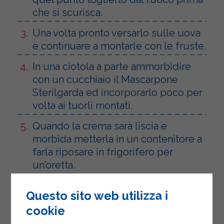
che si scurisca.
Una volta pronto versarlo sulle uova
e continuare a montarle con le fruste.
In una ciotola a parte ammorbidire
con un cucchiaio il Mascarpone
Sterilgarda ed incorporarlo poco per
volta ai tuorli montati.
Quando la crema sarà liscia e
morbida metterla in un contenitore a
farla riposare in frigorifero per
un’oretta.
La crema al mascarpone è pronta.
Questo sito web utilizza i
Privare le pesche della buccia,
cookie
tagliarle a pezzetti e metterle in una