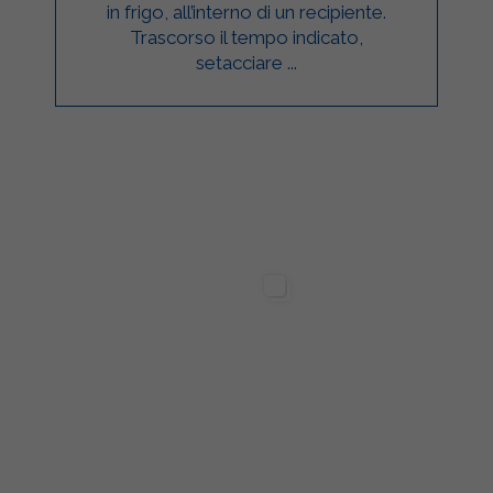
in frigo, all’interno di un recipiente.
Trascorso il tempo indicato,
setacciare ...
ilgarda Alimenti
Sterilgarda Alimenti