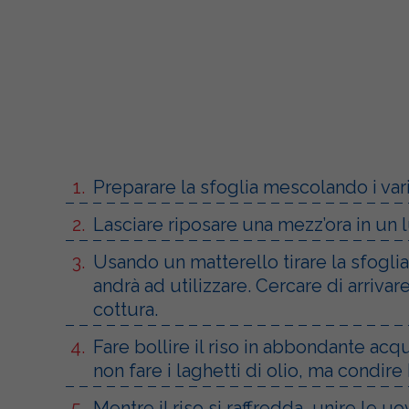
Preparare la sfoglia mescolando i vari 
Lasciare riposare una mezz’ora in un l
Usando un matterello tirare la sfogli
andrà ad utilizzare. Cercare di arriva
cottura.
Fare bollire il riso in abbondante acq
non fare i laghetti di olio, ma condire
Mentre il riso si raffredda, unire le 