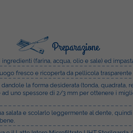
Preparazione
ingredienti (farina, acqua, olio e sale) ed impast
uogo fresco e ricoperta da pellicola trasparente p
a dandole la forma desiderata (tonda, quadrata, re
re ad uno spessore di 2/3 mm per ottenere i miglior
ua salata e scolarlo leggermente al dente, quindi
 bene.
uova e il Latte Intero Microfiltrato UHT Sterilgar