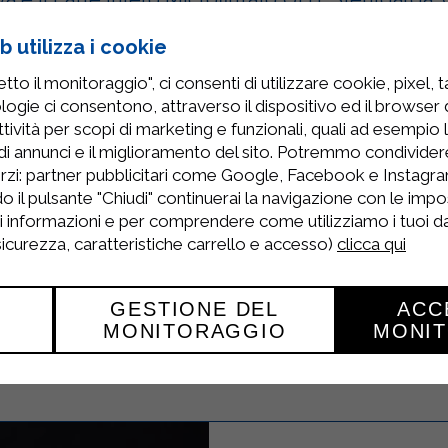
giato e aggiustare di sale e pepe. Se l’impasto 
 utilizza i cookie
filtrato UHT Sterilgarda.
to il monitoraggio", ci consenti di utilizzare cookie, pixel, 
sottile, ungere bene una teglia e rivestirla con l
logie ci consentono, attraverso il dispositivo ed il browser da
tività per scopi di marketing e funzionali, quali ad esempio 
uova e riso e rigirare i bordi della sfoglia verso
di annunci e il miglioramento del sito. Potremmo condivide
rzi: partner pubblicitari come Google, Facebook e Instagram
parmigiano grattugiato e condire ancora con l’ol
o il pulsante "Chiudi" continuerai la navigazione con le impo
ri informazioni e per comprendere come utilizziamo i tuoi dat
a forno caldo lasciando cuocere la torta di riso pe
 sicurezza, caratteristiche carrello e accesso)
clicca qui
bella crosticina dorata, ma non deve essere secc
GESTIONE DEL
ACC
MONITORAGGIO
MONI