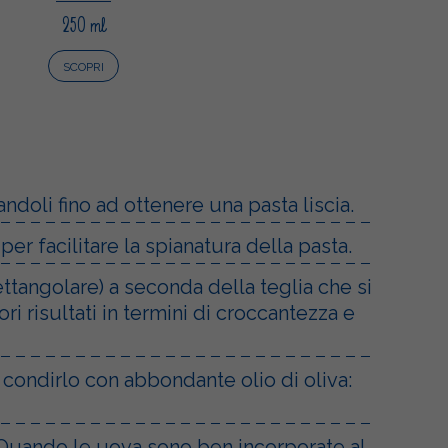
250 ml
SCOPRI
andoli fino ad ottenere una pasta liscia.
er facilitare la spianatura della pasta.
ttangolare) a seconda della teglia che si
i risultati in termini di croccantezza e
 condirlo con abbondante olio di oliva:
da. Quando le uova sono ben incorporate al