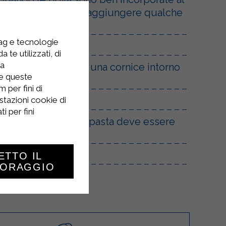
fosse troppo solido, aggiungere qualche
tag e tecnologie
a sfoglia.
 te utilizzati, di
la
 l’interno per creare una cornice intorno
re queste
 per fini di
io.
stazioni cookie di
i per fini
r circa 30 minuti: la pasta deve essere
o!
ETTO IL
TORAGGIO