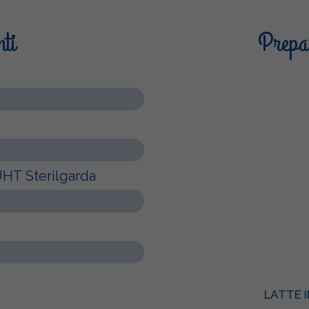
nti
Prepar
 UHT Sterilgarda
LATTE 