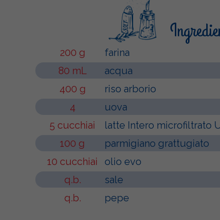
Ingredie
200 g
farina
80 mL
acqua
400 g
riso arborio
4
uova
5 cucchiai
latte Intero microfiltrato
100 g
parmigiano grattugiato
10 cucchiai
olio evo
q.b.
sale
q.b.
pepe