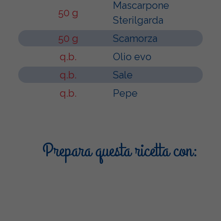
Mascarpone
50 g
Sterilgarda
50 g
Scamorza
q.b.
Olio evo
q.b.
Sale
q.b.
Pepe
Prepara questa ricetta con: