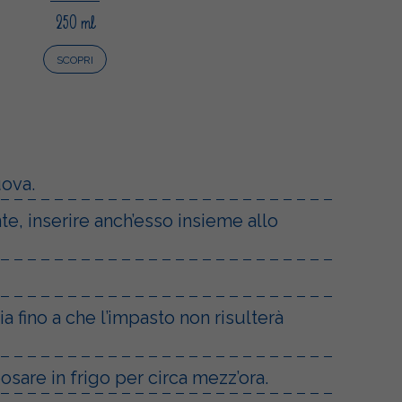
250 ml
SCOPRI
uova.
e, inserire anch’esso insieme allo
a fino a che l’impasto non risulterà
osare in frigo per circa mezz’ora.