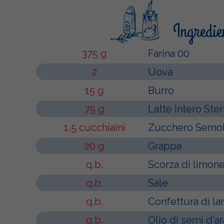
Ingredie
375 g
Farina 00
2
Uova
15 g
Burro
75 g
Latte Intero Ster
1,5 cucchiaini
Zucchero Semol
20 g
Grappa
q.b.
Scorza di limon
q.b.
Sale
q.b.
Confettura di l
q.b.
Olio di semi d'a