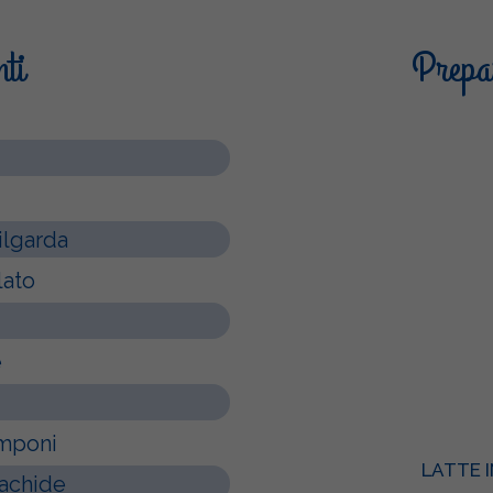
nti
Prepar
ilgarda
ato
e
amponi
LATTE 
rachide