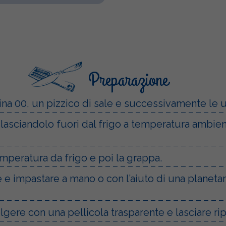
Preparazione
farina 00, un pizzico di sale e successivamente le 
lasciandolo fuori dal frigo a temperatura ambient
temperatura da frigo e poi la grappa.
e impastare a mano o con l’aiuto di una planetari
gere con una pellicola trasparente e lasciare rip