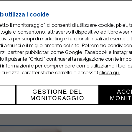
e l’impasto in piccole porzioni e stenderlo sul p
che la sfoglia non diventa alta 4 mm.
 utilizza i cookie
ulla sfoglia posizionando i mucchietti a qualche ce
to il monitoraggio", ci consenti di utilizzare cookie, pixel, 
logie ci consentono, attraverso il dispositivo ed il browser da
re i due lembi, assicurandosi che tutta l’aria sia 
tività per scopi di marketing e funzionali, quali ad esempio 
di annunci e il miglioramento del sito. Potremmo condivide
uadrati.
rzi: partner pubblicitari come Google, Facebook e Instagram
o il pulsante "Chiudi" continuerai la navigazione con le impo
i semi in una padella, immergere le bugie e fr
ri informazioni e per comprendere come utilizziamo i tuoi dat
 sicurezza, caratteristiche carrello e accesso)
clicca qui
iate e saranno dorate, scolare su un foglio di ca
ire ben calde le bugie ripiene di confettura ai 
GESTIONE DEL
ACC
MONITORAGGIO
MONI