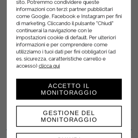
sito. Potremmo condividere queste
informazioni con terzi: partner pubblicitari
TARTELLETTA
come Google, Facebook e Instagram per fini
di marketing. Cliccando il pulsante "Chiudi"
CROCCANTE AL
continuerai la navigazione con le
MASCARPONE E PERA
impostazioni cookie di default. Per ulteriori
informazioni e per comprendere come
CARAMELLATA
utilizziamo i tuoi dati per fini obbligatori (ad
es. sicurezza, caratteristiche carrello e
DESSERT
accesso)
clicca qui
Imburrare leggermente le formine da
ACCETTO IL
tartelletta utilizzando burro senza
MONITORAGGIO
lattosio. Miscelare nel mixer la farina 00,
la farina di nocciole, lo zucchero ...
GESTIONE DEL
MONITORAGGIO
Prodotti Correlati