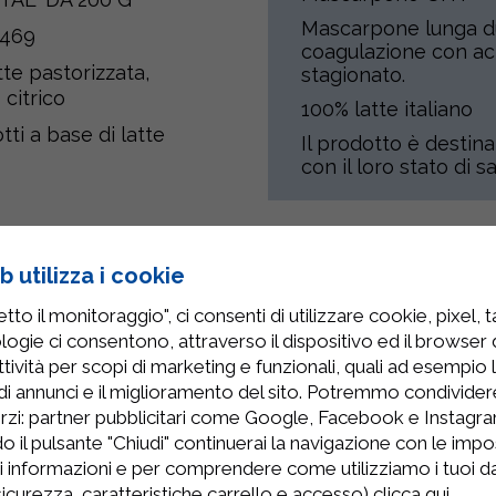
Mascarpone lunga du
469
coagulazione con aci
tte
pastorizzata,
stagionato.
 citrico
100% latte italiano
ti a base di latte
Il prodotto è destina
con il loro stato di sa
Prodotti Correlati
 utilizza i cookie
to il monitoraggio", ci consenti di utilizzare cookie, pixel, 
logie ci consentono, attraverso il dispositivo ed il browser da
tività per scopi di marketing e funzionali, quali ad esempio 
di annunci e il miglioramento del sito. Potremmo condivide
rzi: partner pubblicitari come Google, Facebook e Instagram
o il pulsante "Chiudi" continuerai la navigazione con le impo
ri informazioni e per comprendere come utilizziamo i tuoi dat
 sicurezza, caratteristiche carrello e accesso)
clicca qui