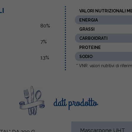
LI
VALORI NUTRIZIONALI ME
ENERGIA
80%
GRASSI
CARBOIDRATI
7%
PROTEINE
SODIO
13%
* VNR: valori nutritivi di rifer
dati prodotto
Mascarpone UHT
TAL" DA 200 G