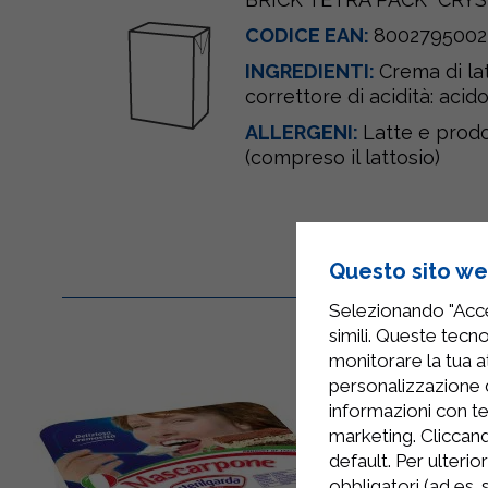
CODICE EAN:
8002795002
INGREDIENTI:
Crema di
la
correttore di acidità: acido
ALLERGENI:
Latte e prodot
(compreso il lattosio)
Questo sito web
Selezionando "Accet
simili. Queste tecno
monitorare la tua at
personalizzazione 
informazioni con te
marketing. Cliccand
default. Per ulterio
obbligatori (ad es.