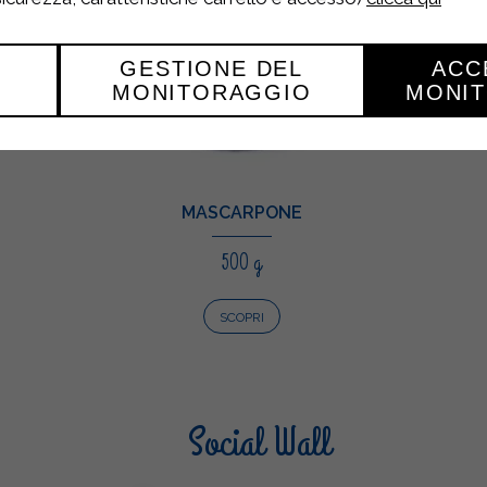
GESTIONE DEL
ACC
MONITORAGGIO
MONI
MASCARPONE
500 g
SCOPRI
Social Wall