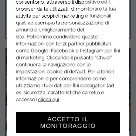
consentono, attraverso il dispositivo ed il
RICOTTA E MENTA
browser da te utilizzati, di monitorare la tua
attività per scopi di marketing e funzionali,
quali ad esempio la personalizzazione di
Facile
4
30 Minuti
annunci e il miglioramento del
RICETTA
sito. Potremmo condividere queste
informazioni con terzi: partner pubblicitari
come Google, Facebook e Instagram per fini
di marketing. Cliccando il pulsante "Chiudi"
continuerai la navigazione con le
impostazioni cookie di default. Per ulteriori
informazioni e per comprendere come
utilizziamo i tuoi dati per fini obbligatori (ad
es. sicurezza, caratteristiche carrello e
accesso)
clicca qui
ACCETTO IL
MONITORAGGIO