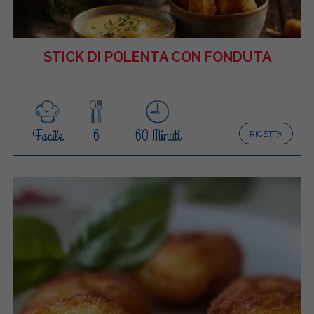
STICK DI POLENTA CON FONDUTA
Facile
6
60 Minuti
RICETTA