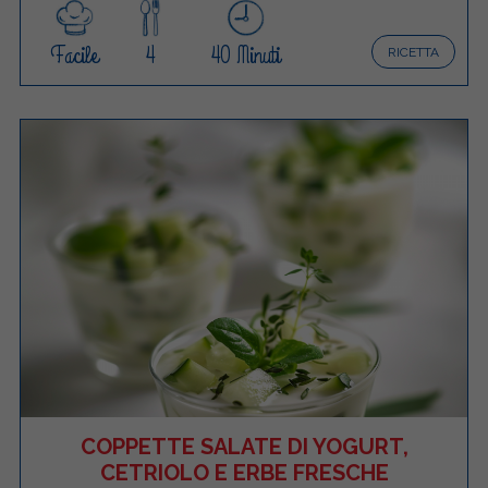
Facile
4
40 Minuti
RICETTA
COPPETTE SALATE DI YOGURT,
CETRIOLO E ERBE FRESCHE