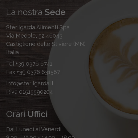
La nostra
Sede
Sterilgarda Alimenti Spa
Via Medole, 52 46043
Castiglione delle Stiviere (MN)
Italia
Tel
+39 0376 6741
Fax
+39 0376 631587
info@sterilgarda.it
P.iva 01515590204
Orari
Uffici
Dal Lunedì al Venerdì
8.00 – 12.00 • 14.00 – 18.00