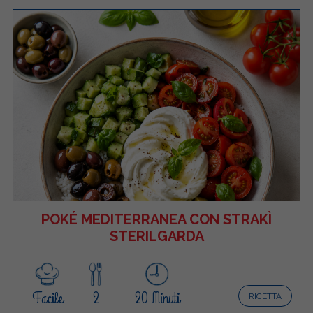
POKÉ MEDITERRANEA CON STRAKÌ
STERILGARDA
Facile
2
20 Minuti
RICETTA