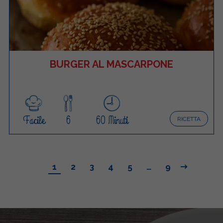
BURGER AL MASCARPONE
Facile
6
60 Minuti
RICETTA
1
2
3
4
5
…
9