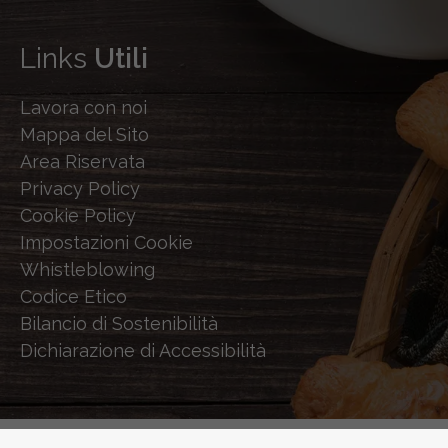
Links
Utili
Lavora con noi
Mappa del Sito
Area Riservata
Privacy Policy
Cookie Policy
Impostazioni Cookie
Whistleblowing
Codice Etico
Bilancio di Sostenibilità
Dichiarazione di Accessibilità
© 2026 STERILGARDA - POWERED BY
SHOCK-WAVE.IT