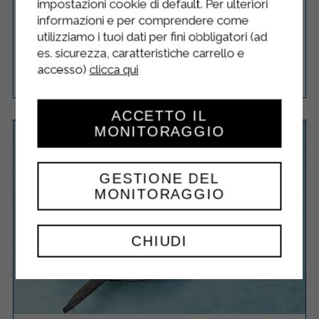
impostazioni cookie di default. Per ulteriori
ZAFFERANO
informazioni e per comprendere come
utilizziamo i tuoi dati per fini obbligatori (ad
es. sicurezza, caratteristiche carrello e
accesso)
clicca qui
Semplice
4
35 Minuti
RICETTA
ACCETTO IL
MONITORAGGIO
GESTIONE DEL
MONITORAGGIO
CHIUDI