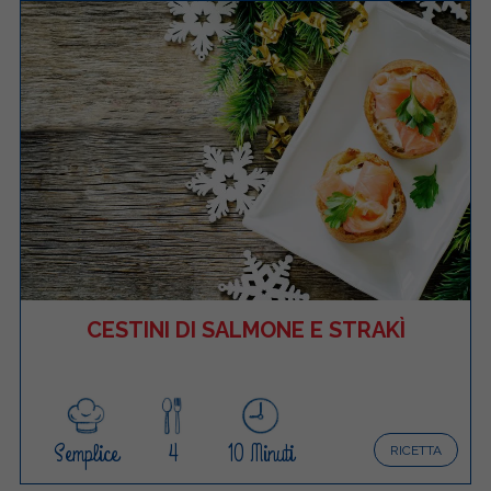
CESTINI DI SALMONE E STRAKÌ
Semplice
4
10 Minuti
RICETTA