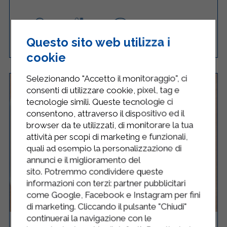
Questo sito web utilizza i
Semplice
4
50 Minuti
RICETTA
cookie
Selezionando "Accetto il monitoraggio", ci
consenti di utilizzare cookie, pixel, tag e
tecnologie simili. Queste tecnologie ci
consentono, attraverso il dispositivo ed il
browser da te utilizzati, di monitorare la tua
attività per scopi di marketing e funzionali,
quali ad esempio la personalizzazione di
annunci e il miglioramento del
sito. Potremmo condividere queste
informazioni con terzi: partner pubblicitari
come Google, Facebook e Instagram per fini
di marketing. Cliccando il pulsante "Chiudi"
continuerai la navigazione con le
PASTA CON GAMBERETTI, ZUCCHINE E