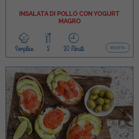
INSALATA DI POLLO CON YOGURT
MAGRO
Semplice
2
20 Minuti
RICETTA