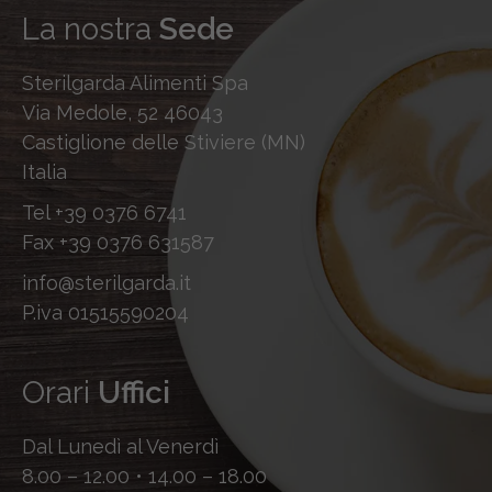
La nostra
Sede
Sterilgarda Alimenti Spa
Via Medole, 52 46043
Castiglione delle Stiviere (MN)
Italia
Tel
+39 0376 6741
Fax
+39 0376 631587
info@sterilgarda.it
P.iva 01515590204
Orari
Uffici
Dal Lunedì al Venerdì
8.00 – 12.00 • 14.00 – 18.00