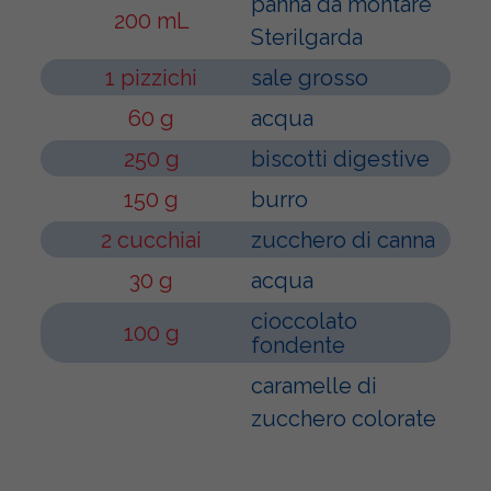
panna da montare
200 mL
Sterilgarda
1 pizzichi
sale grosso
60 g
acqua
250 g
biscotti digestive
150 g
burro
2 cucchiai
zucchero di canna
30 g
acqua
cioccolato
100 g
fondente
caramelle di
zucchero colorate