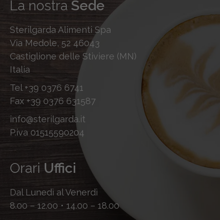
La nostra
Sede
Sterilgarda Alimenti Spa
Via Medole, 52 46043
Castiglione delle Stiviere (MN)
Italia
Tel
+39 0376 6741
Fax
+39 0376 631587
info@sterilgarda.it
P.iva 01515590204
Orari
Uffici
Dal Lunedì al Venerdì
8.00 – 12.00 • 14.00 – 18.00