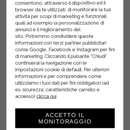
consentono, attraverso il dispositivo ed il
sale e il succo di limone, la panna
browser da te utilizzati, di monitorare la tua
Sterilgarda e le uova. Il risultato
attività per scopi di marketing e funzionali,
dovrà essere liscio, cremoso e
quali ad esempio la personalizzazione di
omogeneo.
annunci e il miglioramento del
sito. Potremmo condividere queste
Versare il composto ottenuto nella
informazioni con terzi: partner pubblicitari
teglia infornare per 50 minuti in forno
come Google, Facebook e Instagram per fini
preriscaldato a 190°.
di marketing. Cliccando il pulsante "Chiudi"
continuerai la navigazione con le
Lasciare intiepidire la torta in forno
impostazioni cookie di default. Per ulteriori
per far si che non si abbassi e far
informazioni e per comprendere come
raffreddare per bene.
utilizziamo i tuoi dati per fini obbligatori (ad
es. sicurezza, caratteristiche carrello e
Far sciogliere a bagnomaria 100 g di
accesso)
clicca qui
cioccolato fondente tritato e, con una
siringa per dolci dal beccuccio
ACCETTO IL
sottile disegnare sulla cheesecake
MONITORAGGIO
una ragnatela.