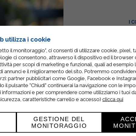
 utilizza i cookie
PANCAKE A
to il monitoraggio", ci consenti di utilizzare cookie, pixel, 
logie ci consentono, attraverso il dispositivo ed il browser da
tività per scopi di marketing e funzionali, quali ad esempio 
di annunci e il miglioramento del sito. Potremmo condivide
rzi: partner pubblicitari come Google, Facebook e Instagram
Per la salsa versare i la
o il pulsante "Chiudi" continuerai la navigazione con le impo
cuocere mescolando 
ri informazioni e per comprendere come utilizziamo i tuoi dat
 sicurezza, caratteristiche carrello e accesso)
clicca qui
GESTIONE DEL
ACC
MONITORAGGIO
MONI