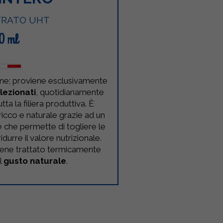
TRATO UHT
0 ml
igine; proviene esclusivamente
lezionati
, quotidianamente
tta la filiera produttiva. È
ricco e naturale grazie ad un
e che permette di togliere le
durre il valore nutrizionale.
viene trattato termicamente
l
gusto naturale
.