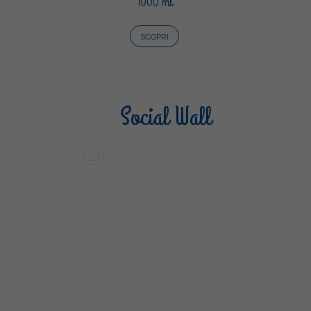
1000 ml
SCOPRI
Social Wall
Sterilgarda Alimenti
Steri
499
13
6
80