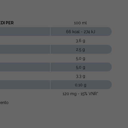
DI PER
100 ml
66 kcal - 274 kJ
3,6 g
2,5 g
5,0 g
5,0 g
3,3 g
0,10 g
120 mg - 15% VNR*
imento