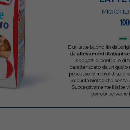
MICROFIL
100
É un latte buono fin dall’or
da
allevamenti italiani se
soggetti al controllo di tu
caratterizzato da un gusto 
processo di microfiltrazion
impurità biologiche senza ri
Successivamente il latte 
per conservarne i