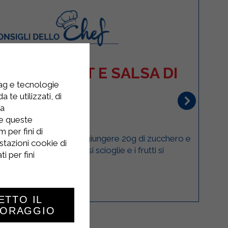
LLO YOGURT E SALSA DI
tag e tecnologie
LAMPONI
 te utilizzati, di
la
DESSERT
re queste
 per fini di
mponi in un pentolino, aggiungere 20g di zucchero e
stazioni cookie di
finché lo zucchero si scioglie e i frutti si
i per fini
ammorbidiscono. ...
ETTO IL
TORAGGIO