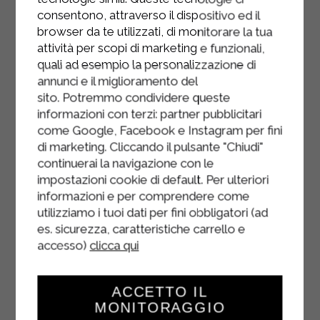
trenta minuti fino al raggiungimento
consentono, attraverso il dispositivo ed il
di 2h e mezza.
browser da te utilizzati, di monitorare la tua
attività per scopi di marketing e funzionali,
quali ad esempio la personalizzazione di
annunci e il miglioramento del
sito. Potremmo condividere queste
informazioni con terzi: partner pubblicitari
come Google, Facebook e Instagram per fini
di marketing. Cliccando il pulsante "Chiudi"
continuerai la navigazione con le
impostazioni cookie di default. Per ulteriori
informazioni e per comprendere come
utilizziamo i tuoi dati per fini obbligatori (ad
es. sicurezza, caratteristiche carrello e
accesso)
clicca qui
ACCETTO IL
MONITORAGGIO