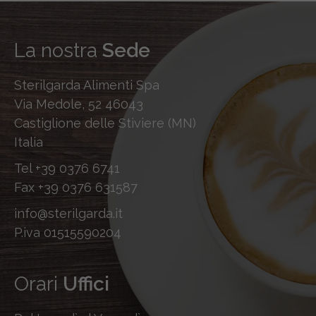
La nostra
Sede
Sterilgarda Alimenti Spa
Via Medole, 52 46043
Castiglione delle Stiviere (MN)
Italia
Tel
+39 0376 6741
Fax
+39 0376 631587
info@sterilgarda.it
P.iva 01515590204
Orari
Uffici