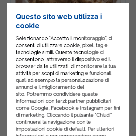
Questo sito web utilizza i
cookie
Selezionando "Accetto il monitoraggio", ci
consenti di utilizzare cookie, pixel, tag e
tecnologie simili. Queste tecnologie ci
consentono, attraverso il dispositivo ed il
MANZO ALLO
browser da te utilizzati, di monitorare la tua
STROGANOFF
attività per scopi di marketing e funzionali,
quali ad esempio la personalizzazione di
SECONDI
annunci e il miglioramento del
sito. Potremmo condividere queste
informazioni con terzi: partner pubblicitari
Affettare molto finemente la cipolla poi
come Google, Facebook e Instagram per fini
pulire bene i funghi e tagliarli a fette,
di marketing. Cliccando il pulsante "Chiudi"
infine tagliare a listarelle, lunghe circa 5
continuerai la navigazione con le
cm, la polpa di manzo. ...
impostazioni cookie di default. Per ulteriori
informazioni e per comprendere come