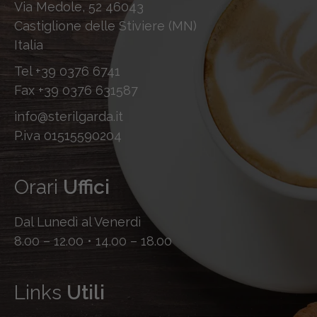
Via Medole, 52 46043
Castiglione delle Stiviere (MN)
Italia
Tel
+39 0376 6741
Fax
+39 0376 631587
info@sterilgarda.it
P.iva 01515590204
Orari
Uffici
Dal Lunedì al Venerdì
8.00 – 12.00 • 14.00 – 18.00
Links
Utili