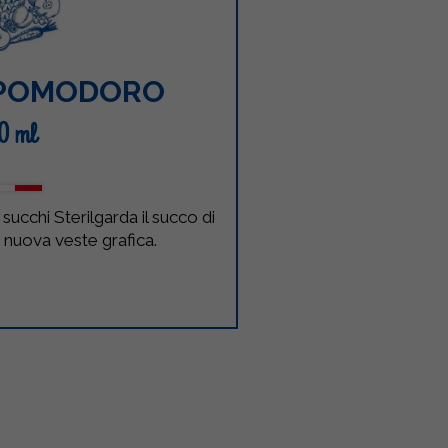
 POMODORO
0 ml
ucchi Sterilgarda il succo di
nuova veste grafica.