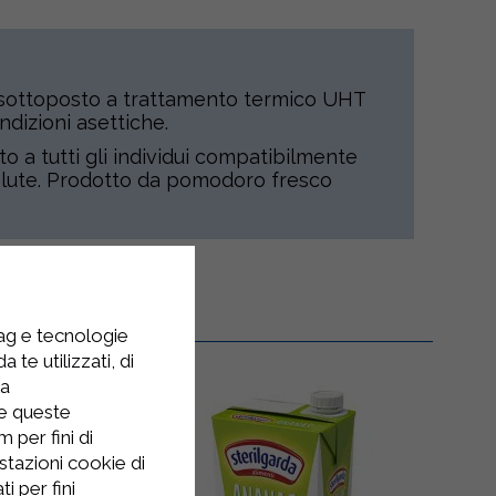
sottoposto a trattamento termico UHT
ndizioni asettiche.
to a tutti gli individui compatibilmente
 salute. Prodotto da pomodoro fresco
tag e tecnologie
 te utilizzati, di
la
re queste
 per fini di
stazioni cookie di
i per fini