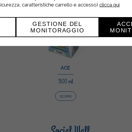
 sicurezza, caratteristiche carrello e accesso)
clicca qui
GESTIONE DEL
ACC
MONITORAGGIO
MONI
ACE
1500 ml
SCOPRI
Social Wall