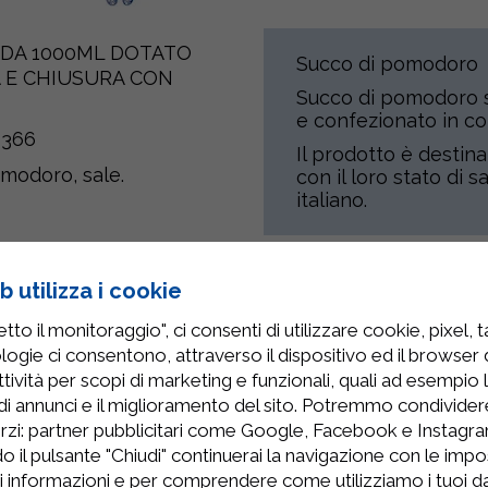
” DA 1000ML DOTATO
Succo di pomodoro
A E CHIUSURA CON
Succo di pomodoro 
e confezionato in co
0366
Il prodotto è destina
modoro, sale.
con il loro stato di
italiano.
 utilizza i cookie
Prodotti Correlati
to il monitoraggio", ci consenti di utilizzare cookie, pixel, 
logie ci consentono, attraverso il dispositivo ed il browser da
tività per scopi di marketing e funzionali, quali ad esempio 
di annunci e il miglioramento del sito. Potremmo condivide
rzi: partner pubblicitari come Google, Facebook e Instagram
o il pulsante "Chiudi" continuerai la navigazione con le impo
ri informazioni e per comprendere come utilizziamo i tuoi dat