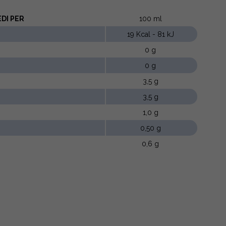
DI PER
100 ml
19 Kcal - 81 kJ
0 g
0 g
3,5 g
3,5 g
1,0 g
0,50 g
0,6 g