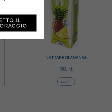
ETTO IL
TORAGGIO
NETTARE DI ANANAS
1500 ml
SCOPRI