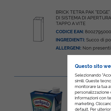
BRICK TETRA PAK “EDGE
DI SISTEMA DI APERTUR
TAPPO A VITE
CODICE EAN:
800279500
INGREDIENTI:
Succo di po
ALLERGENI:
Non presenti
Questo sito web
Selezionando "Accet
simili. Queste tecno
monitorare la tua at
personalizzazione 
informazioni con te
marketing. Cliccand
default. Per ulterio