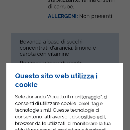
di carrube.
ALLERGENI:
Non presenti
Bevanda a base di succhi
concentrati d'arancia, limone e
carota con vitamine
Bevanda a base di succhi
concentrati d’arancia, limone e
Questo sito web utilizza i
carota con vitamine, sottoposta a
trattamento termico UHT e
cookie
confezionata in condizioni asettiche.
Il prodotto è destinato a tutti gli
Selezionando "Accetto il monitoraggio", ci
individui compatibilmente con il loro
consenti di utilizzare cookie, pixel, tag e
stato di salute.
tecnologie simili. Queste tecnologie ci
consentono, attraverso il dispositivo ed il
Senza Glutine.
browser da te utilizzati, di monitorare la tua