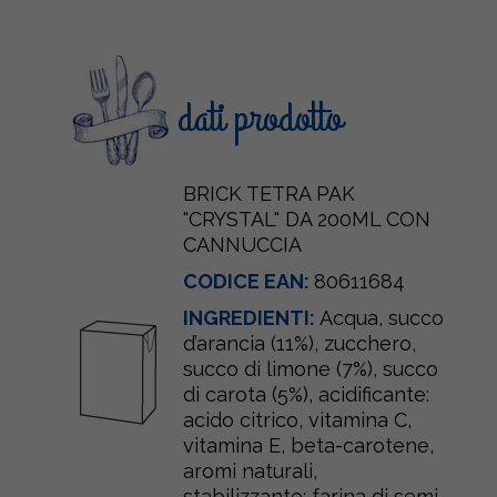
dati prodotto
BRICK TETRA PAK
"CRYSTAL" DA 200ML CON
CANNUCCIA
CODICE EAN:
80611684
INGREDIENTI:
Acqua, succo
d’arancia (11%), zucchero,
succo di limone (7%), succo
di carota (5%), acidificante:
acido citrico, vitamina C,
vitamina E, beta-carotene,
aromi naturali,
stabilizzante: farina di semi