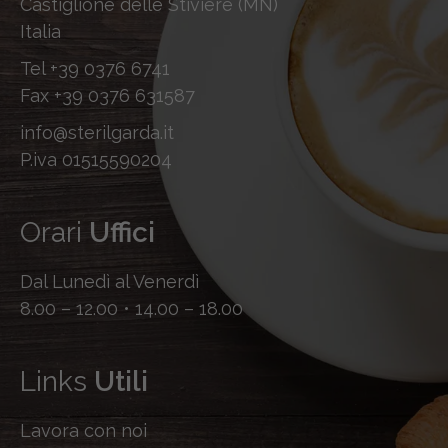
Castiglione delle Stiviere (MN)
Italia
Tel
+39 0376 6741
Fax
+39 0376 631587
info@sterilgarda.it
P.iva 01515590204
Orari
Uffici
Dal Lunedì al Venerdì
8.00 – 12.00 • 14.00 – 18.00
Links
Utili
Lavora con noi