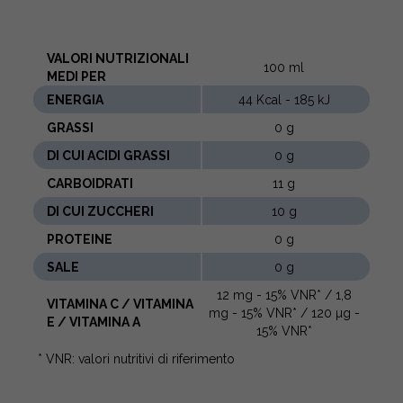
VALORI NUTRIZIONALI
100 ml
MEDI PER
ENERGIA
44 Kcal - 185 kJ
GRASSI
0 g
DI CUI ACIDI GRASSI
0 g
CARBOIDRATI
11 g
DI CUI ZUCCHERI
10 g
PROTEINE
0 g
SALE
0 g
12 mg - 15% VNR* / 1,8
VITAMINA C / VITAMINA
mg - 15% VNR* / 120 µg -
E / VITAMINA A
15% VNR*
* VNR: valori nutritivi di riferimento