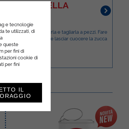
CA E CANNELLA
DESSERT
tag e tecnologie
 te utilizzati, di
purea di zucca, sbucciarla e tagliarla a pezzi. Fare
la
qua leggermente salata e lasciar cuocere la zucca
re queste
...
 per fini di
stazioni cookie di
i per fini
ETTO IL
TORAGGIO