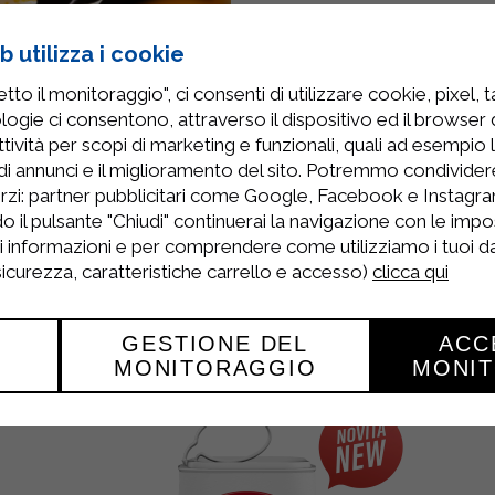
ZUC
 utilizza i cookie
to il monitoraggio", ci consenti di utilizzare cookie, pixel, 
logie ci consentono, attraverso il dispositivo ed il browser da
Per la preparazione della 
tività per scopi di marketing e funzionali, quali ad esempio 
bollire una pentola di ac
di annunci e il miglioramento del sito. Potremmo condivide
rzi: partner pubblicitari come Google, Facebook e Instagram
o il pulsante "Chiudi" continuerai la navigazione con le impo
ri informazioni e per comprendere come utilizziamo i tuoi dat
 sicurezza, caratteristiche carrello e accesso)
clicca qui
Prodotti Correlati
GESTIONE DEL
ACC
MONITORAGGIO
MONI