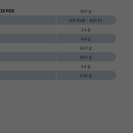
DI PER
100 g
102 Kcal - 430 kJ
3,4 g
2,4 g
14,0 g
12,0 g
4,4 g
0,10 g