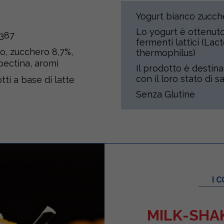
Yogurt bianco zucch
Lo yogurt è ottenuto
387
fermenti lattici (La
ro, zucchero 8,7%,
thermophilus)
pectina, aromi
Il prodotto è destina
con il loro stato di sa
ti a base di latte
Senza Glutine
MILK-SHA