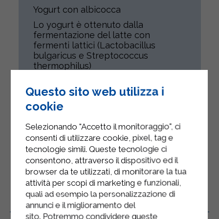
Yogurt con albicocca
Lo yogurt è ottenuto dalla
fermentazione del latte con
fermenti lattici (Lactobacillus
bulgaricus e Streptococcus
thermophilus)
Lo yogurt con albicocca non
Questo sito web utilizza i
contiene frutta in pezzi.
cookie
Il prodotto è destinato a tutti gli
individui compatibilmente con il loro
Selezionando "Accetto il monitoraggio", ci
stato di salute.
consenti di utilizzare cookie, pixel, tag e
Senza Glutine
tecnologie simili. Queste tecnologie ci
consentono, attraverso il dispositivo ed il
browser da te utilizzati, di monitorare la tua
attività per scopi di marketing e funzionali,
quali ad esempio la personalizzazione di
Prodotti Correlati
annunci e il miglioramento del
sito. Potremmo condividere queste