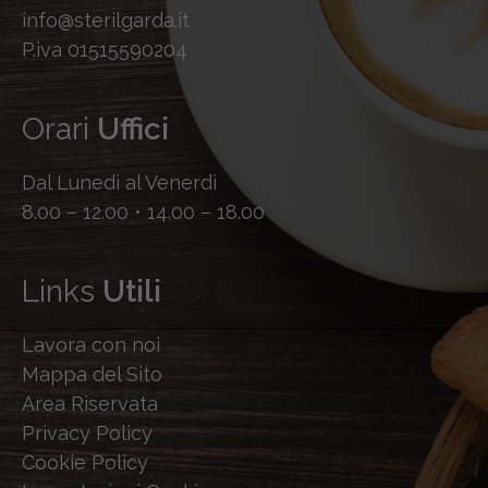
info@sterilgarda.it
P.iva 01515590204
Orari
Uffici
Dal Lunedì al Venerdì
8.00 – 12.00 • 14.00 – 18.00
Links
Utili
Lavora con noi
Mappa del Sito
Area Riservata
Privacy Policy
Cookie Policy