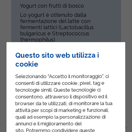
Yogurt con frutti di bosco
Lo yogurt è ottenuto dalla
fermentazione del latte con
fermenti lattici (Lactobacillus
bulgaricus e Streptococcus
thermophilus)
Lo yogurt con frutti di bosco non
Questo sito web utilizza i
contiene frutta in pezzi.
cookie
Il prodotto è destinato a tutti gli
individui compatibilmente con il loro
Selezionando "Accetto il monitoraggio", ci
stato di salute.
consenti di utilizzare cookie, pixel, tag e
Senza Glutine
tecnologie simili. Queste tecnologie ci
consentono, attraverso il dispositivo ed il
browser da te utilizzati, di monitorare la tua
attività per scopi di marketing e funzionali,
quali ad esempio la personalizzazione di
Prodotti Correlati
annunci e il miglioramento del
sito. Potremmo condividere queste