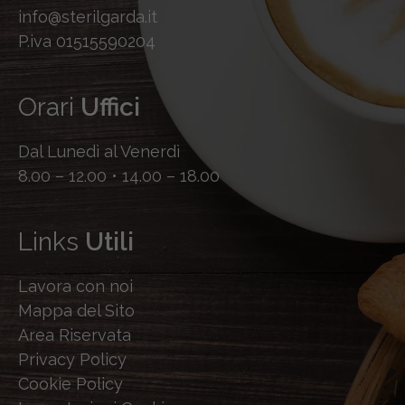
info@sterilgarda.it
P.iva 01515590204
Orari
Uffici
Dal Lunedì al Venerdì
8.00 – 12.00 • 14.00 – 18.00
Links
Utili
Lavora con noi
Mappa del Sito
Area Riservata
Privacy Policy
Cookie Policy