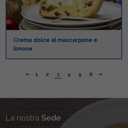
Crema dolce al mascarpone e
limone
1
2
3
4
5
6
La nostra
Sede