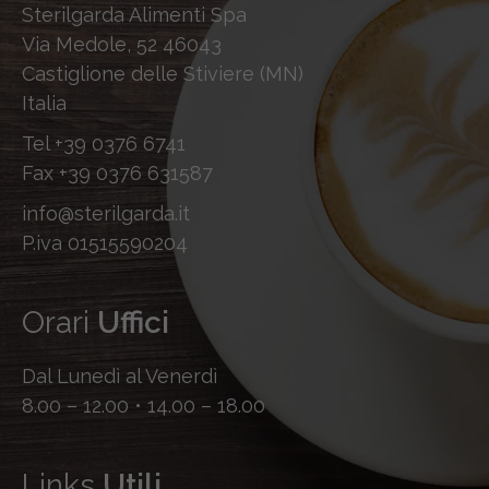
Sterilgarda Alimenti Spa
Via Medole, 52 46043
Castiglione delle Stiviere (MN)
Italia
Tel
+39 0376 6741
Fax
+39 0376 631587
info@sterilgarda.it
P.iva 01515590204
Orari
Uffici
Dal Lunedì al Venerdì
8.00 – 12.00 • 14.00 – 18.00
Links
Utili