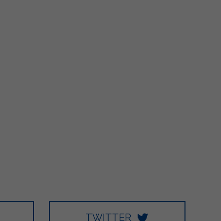
5
66
6
1K
48
27
TWITTER