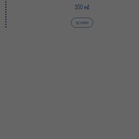
500 ml
SCOPRI
lgarda Alimenti
Sterilgarda Alimenti