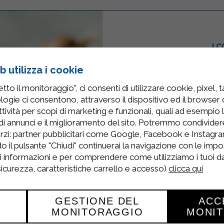
 utilizza i cookie
RISOTTO 
to il monitoraggio", ci consenti di utilizzare cookie, pixel, 
PISE
logie ci consentono, attraverso il dispositivo ed il browser da
tività per scopi di marketing e funzionali, quali ad esempio 
di annunci e il miglioramento del sito. Potremmo condivide
rzi: partner pubblicitari come Google, Facebook e Instagram
o il pulsante "Chiudi" continuerai la navigazione con le impo
Versare in un tegame un g
ri informazioni e per comprendere come utilizziamo i tuoi dat
cipolla tritata finemente
 sicurezza, caratteristiche carrello e accesso)
clicca qui
GESTIONE DEL
ACC
MONITORAGGIO
MONI