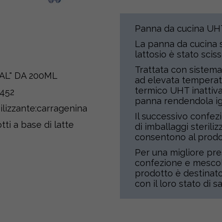
Panna da cucina UHT 
La panna da cucina se
lattosio è stato scis
Trattata con sistem
AL" DA 200ML
ad elevata temperatu
termico UHT inattiva
452
panna rendendola ig
bilizzante:carragenina
Il successivo confez
ti a base di latte
di imballaggi steriliz
consentono al prodo
Per una migliore pres
confezione e mescolar
prodotto è destinato 
con il loro stato di sa