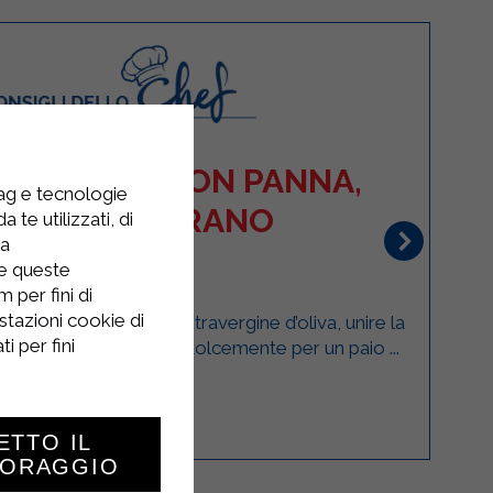
CREMOSO CON PANNA,
tag e tecnologie
LLI E ZAFFERANO
 te utilizzati, di
la
PRIMI PIATTI
re queste
 per fini di
stazioni cookie di
eneroso filo di olio extravergine d’oliva, unire la
i per fini
 e lasciarla imbiondire dolcemente per un paio ...
ETTO IL
TORAGGIO