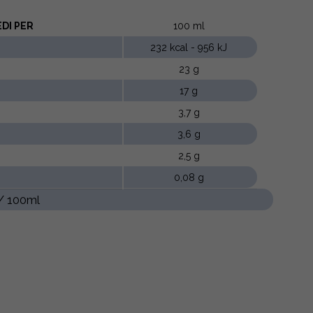
DI PER
100 ml
232 kcal - 956 kJ
23 g
17 g
3,7 g
3,6 g
2,5 g
0,08 g
 / 100ml