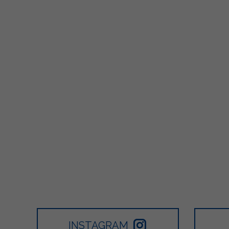
317
12
1
502
1
2
INSTAGRAM