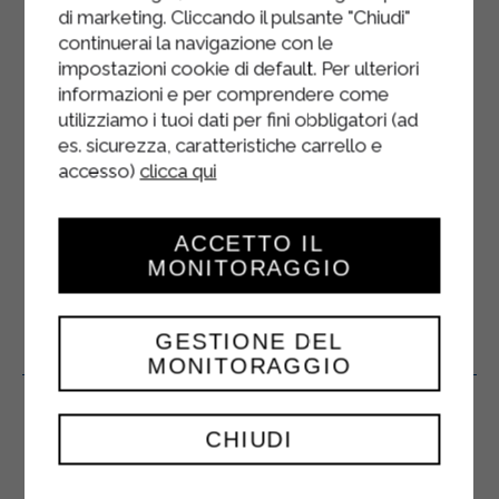
CIOCCOLATO E
di marketing. Cliccando il pulsante "Chiudi"
MASCARPONE
continuerai la navigazione con le
impostazioni cookie di default. Per ulteriori
DESSERT
informazioni e per comprendere come
utilizziamo i tuoi dati per fini obbligatori (ad
es. sicurezza, caratteristiche carrello e
Montare le uova con lo zucchero fino a
accesso)
clicca qui
ottenere un composto chiaro, spumoso
e senza grumi. Setacciare farina, cacao e
lievito, aggiungere al composto e ...
ACCETTO IL
MONITORAGGIO
GESTIONE DEL
Prodotti Correlati
MONITORAGGIO
CHIUDI