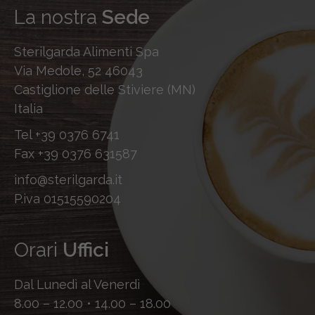
La nostra
Sede
Sterilgarda Alimenti Spa
Via Medole, 52 46043
Castiglione delle Stiviere (MN)
Italia
Tel
+39 0376 6741
Fax
+39 0376 631587
info@sterilgarda.it
P.iva 01515590204
Orari
Uffici
Dal Lunedì al Venerdì
8.00 – 12.00 • 14.00 – 18.00