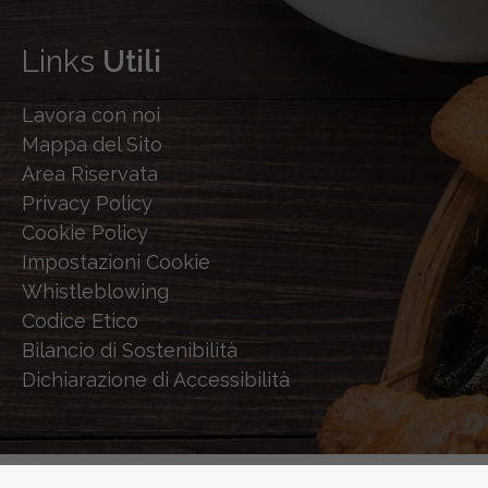
Links
Utili
Lavora con noi
Mappa del Sito
Area Riservata
Privacy Policy
Cookie Policy
Impostazioni Cookie
Whistleblowing
Codice Etico
Bilancio di Sostenibilità
Dichiarazione di Accessibilità
© 2026 STERILGARDA - POWERED BY
SHOCK-WAVE.IT