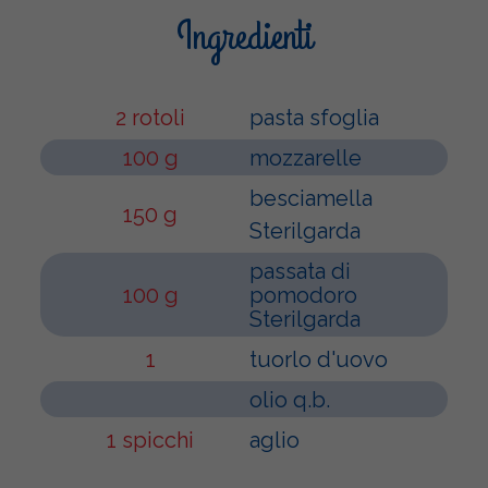
Ingredienti
2 rotoli
pasta sfoglia
100 g
mozzarelle
besciamella
150 g
Sterilgarda
passata di
100 g
pomodoro
Sterilgarda
1
tuorlo d'uovo
olio q.b.
1 spicchi
aglio