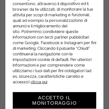
degrés.
consentono, attraverso il dispositivo ed il
browser da te utilizzati, di monitorare la tua
Servir et déguster.
attività per scopi di marketing e funzionali,
quali ad esempio la personalizzazione di
annunci e il miglioramento del
sito. Potremmo condividere queste
informazioni con terzi: partner pubblicitari
come Google, Facebook e Instagram per fini
di marketing. Cliccando il pulsante "Chiudi"
continuerai la navigazione con le
impostazioni cookie di default. Per ulteriori
informazioni e per comprendere come
utilizziamo i tuoi dati per fini obbligatori (ad
es. sicurezza, caratteristiche carrello e
accesso)
clicca qui
ACCETTO IL
MONITORAGGIO