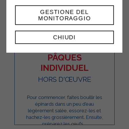
GESTIONE DEL
MONITORAGGIO
CHIUDI
GÂTEAU DE
PÂQUES
INDIVIDUEL
HORS D'ŒUVRE
Pour commencer, faites bouillir les
épinards dans un peu d'eau
légèrement salée, essorez-les et
hachez-les grossièrement. Ensuite,
préparez les œufs ...