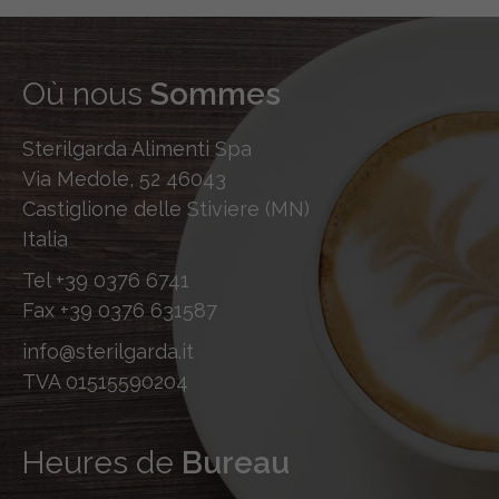
Où nous
Sommes
Sterilgarda Alimenti Spa
Via Medole, 52 46043
Castiglione delle Stiviere (MN)
Italia
Tel
+39 0376 6741
Fax
+39 0376 631587
info@sterilgarda.it
TVA 01515590204
Heures de
Bureau