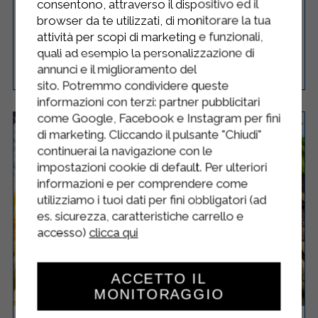
consentono, attraverso il dispositivo ed il
RICOTTA
browser da te utilizzati, di monitorare la tua
attività per scopi di marketing e funzionali,
quali ad esempio la personalizzazione di
Facile
4
55 Minuti
annunci e il miglioramento del
RICETTA
sito. Potremmo condividere queste
informazioni con terzi: partner pubblicitari
come Google, Facebook e Instagram per fini
di marketing. Cliccando il pulsante "Chiudi"
continuerai la navigazione con le
impostazioni cookie di default. Per ulteriori
informazioni e per comprendere come
utilizziamo i tuoi dati per fini obbligatori (ad
es. sicurezza, caratteristiche carrello e
accesso)
clicca qui
ACCETTO IL
MONITORAGGIO