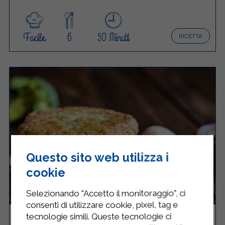
Facile
6
50 Minuti
RICETTA
Questo sito web utilizza i
cookie
Selezionando "Accetto il monitoraggio", ci
consenti di utilizzare cookie, pixel, tag e
tecnologie simili. Queste tecnologie ci
MINI BURGER LIGHT DI VERDURE E