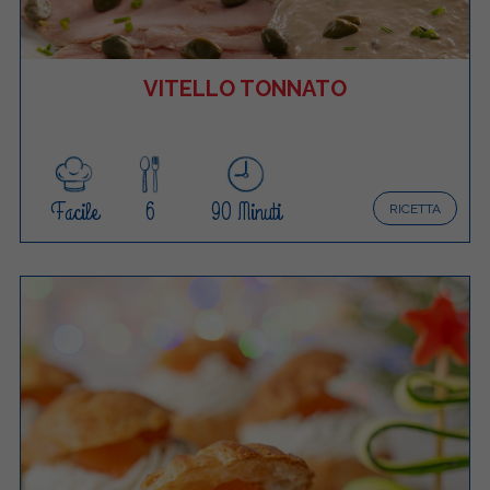
VITELLO TONNATO
Facile
6
90 Minuti
RICETTA