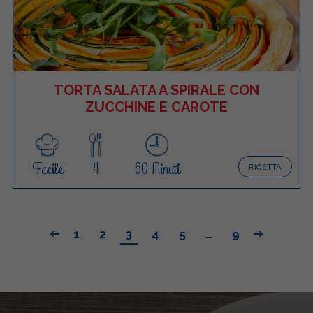
TORTA SALATA A SPIRALE CON
ZUCCHINE E CAROTE
Facile
4
60 Minuti
RICETTA
1
2
3
4
5
…
9