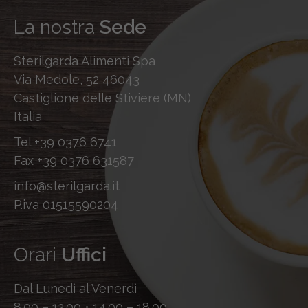
La nostra
Sede
Sterilgarda Alimenti Spa
Via Medole, 52 46043
Castiglione delle Stiviere (MN)
Italia
Tel
+39 0376 6741
Fax
+39 0376 631587
info@sterilgarda.it
P.iva 01515590204
Orari
Uffici
Dal Lunedì al Venerdì
8.00 – 12.00 • 14.00 – 18.00