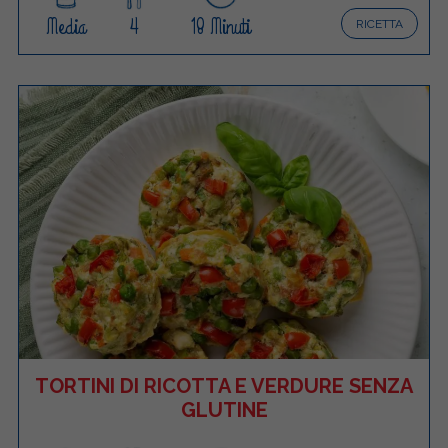
Media
4
18 Minuti
RICETTA
TORTINI DI RICOTTA E VERDURE SENZA
GLUTINE