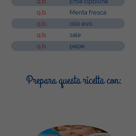
q.b.
Erba cipollina
q.b.
Menta fresca
q.b.
olio evo
q.b.
sale
q.b.
pepe
Prepara questa ricetta con: