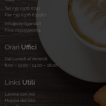
Tel
+39 0376 6741
Fax
+39 0376 631587
info@sterilgarda.it
P.iva 01515590204
Orari
Uffici
Dal Lunedì al Venerdì
8.00 – 12.00 • 14.00 – 18.00
Links
Utili
Lavora con noi
Mappa del Sito