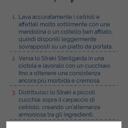
Lava accuratamente i cetrioli e
affettali molto sottilmente con una
mandolina o un coltello ben affilato,
quindi disponili leggermente
sovrapposti su un piatto da portata.
Versa lo Strakì Sterilgarda in una
ciotola e lavoralo con un cucchiaio
fino a ottenere una consistenza
ancora più morbida e cremosa.
Distribuisci lo Strakì a piccoli
cucchiai sopra il carpaccio di
cetriolo, creando un'alternanza
armoniosa tra gli ingredienti.
Aggiungi la scorza grattugiata del