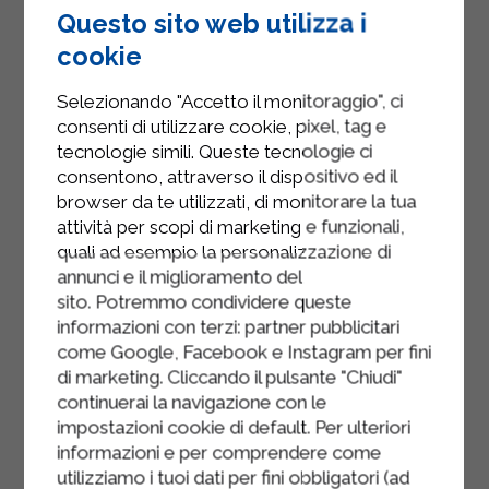
Questo sito web utilizza i
limone, l'erba cipollina tritata
finemente e qualche fogliolina di
cookie
menta fresca spezzettata a mano.
Selezionando "Accetto il monitoraggio", ci
Completa con un filo di olio
consenti di utilizzare cookie, pixel, tag e
extravergine d'oliva, una leggera
tecnologie simili. Queste tecnologie ci
consentono, attraverso il dispositivo ed il
macinata di pepe e un pizzico di sale.
browser da te utilizzati, di monitorare la tua
Lascia riposare in frigorifero per circa
attività per scopi di marketing e funzionali,
10 minuti prima di servire, così da
quali ad esempio la personalizzazione di
annunci e il miglioramento del
esaltare la freschezza e i profumi
sito. Potremmo condividere queste
della ricetta.
informazioni con terzi: partner pubblicitari
come Google, Facebook e Instagram per fini
di marketing. Cliccando il pulsante "Chiudi"
continuerai la navigazione con le
impostazioni cookie di default. Per ulteriori
informazioni e per comprendere come
utilizziamo i tuoi dati per fini obbligatori (ad