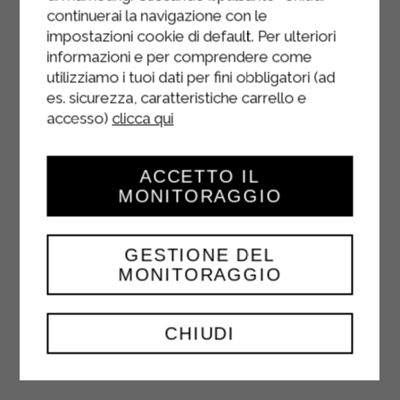
continuerai la navigazione con le
impostazioni cookie di default. Per ulteriori
informazioni e per comprendere come
utilizziamo i tuoi dati per fini obbligatori (ad
es. sicurezza, caratteristiche carrello e
accesso)
clicca qui
TARTELLETTA
CROCCANTE AL
ACCETTO IL
MASCARPONE E
MONITORAGGIO
PERA
CARAMELLATA
GESTIONE DEL
MONITORAGGIO
DESSERT
CHIUDI
Imburrare leggermente le formine da
tartelletta utilizzando burro senza
lattosio. Miscelare nel mixer la farina