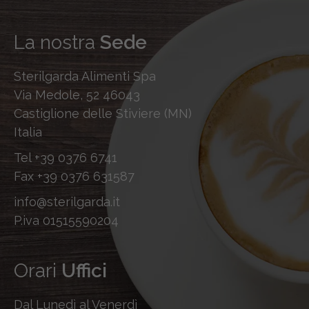
La nostra
Sede
Sterilgarda Alimenti Spa
Via Medole, 52 46043
Castiglione delle Stiviere (MN)
Italia
Tel
+39 0376 6741
Fax
+39 0376 631587
info@sterilgarda.it
P.iva 01515590204
Orari
Uffici
Dal Lunedì al Venerdì