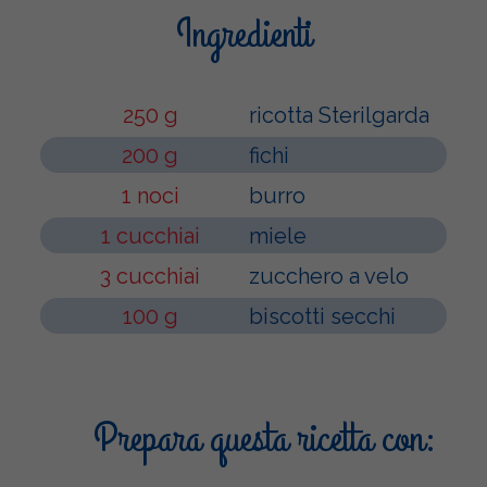
Ingredienti
250 g
ricotta Sterilgarda
200 g
fichi
1 noci
burro
1 cucchiai
miele
3 cucchiai
zucchero a velo
100 g
biscotti secchi
Prepara questa ricetta con: